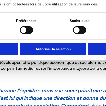
ils ont collectées lors de votre utilisation de leurs services.
numérique afin de savoir ce que l’on vise (temps long) et
les questions de formation et de jeunes sans emploi 
 le temps court des formations en temps long de l’emp
Préférences
Statistiques
te plus vers l’avenir qu’un RSA-jeunes qui en reste au t
.
lique et la création monétaire, elles tendent à annuler
ursement quasi impossible) pour ne s’investir que dans
Autoriser la sélection
es et financiers. Mais même là, le temps long se fait en
r de l’économie d’un pays, dont témoignent les taux ba
évelopper ici la politique économique et sociale, mais à
 corps intermédiaires sur l’importance majeure de la co
erche l’équilibre mais a le souci prioritaire
’est lui qui indique une direction et donne du 