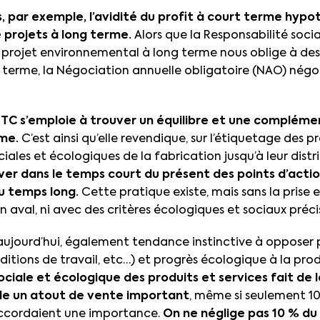
s, par exemple, l’avidité du profit à court terme hypo
 projets à long terme.
Alors que la Responsabilité socia
e projet environnemental à long terme nous oblige à des
terme, la Négociation annuelle obligatoire (NAO) négoci
FTC s’emploie à trouver un équilibre et une compléme
rme.
C’est ainsi qu’elle revendique, sur l’étiquetage des pr
ciales et écologiques de la fabrication jusqu’à leur distr
ver dans le temps court du présent des points d’actio
u temps long.
Cette pratique existe, mais sans la prise
 aval, ni avec des critères écologiques et sociaux préci
 aujourd’hui, également tendance instinctive à opposer 
nditions de travail, etc…) et progrès écologique à la pr
sociale et écologique des produits et services fait de l
e un atout de vente important
, même si seulement 1
cordaient une importance.
On ne néglige pas 10 % du