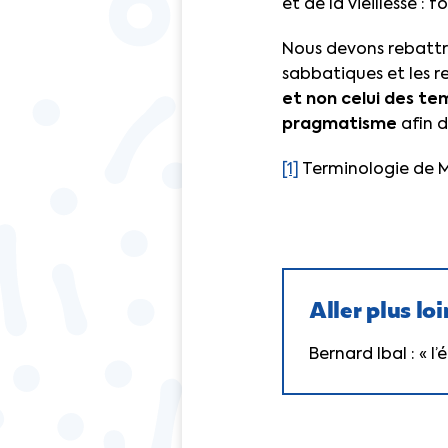
et de la vieillesse : f
Nous devons rebattre
sabbatiques et les re
et non celui des te
pragmatisme
afin d
[1]
Terminologie de 
Aller plus loi
Bernard Ibal : « 