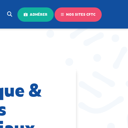
ADHÉRER
NOS SITES CFTC
que &
s
ciaux