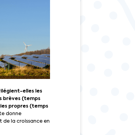
légient-elles les
es brèves (temps
rgies propres (temps
ète donne
t de la croissance en