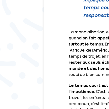
implique u
temps cour
responsabi
La mondialisation, el
quand on fait appel 
surtout le temps
. E
l’Afrique, de l’Amér
temps de trajet, en 
rester aux seuls éch
monde et des huma
souci du bien comm
Le temps court est à
l’impatience
. C’est
travail, les enfants,
beaucoup, c’est l’en