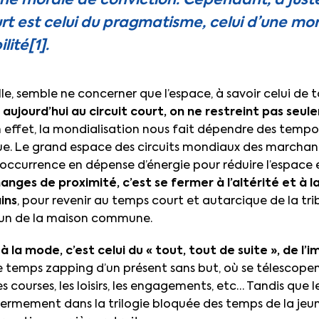
ne morale de conviction. Cependant, à juste 
t est celui du pragmatisme, celui d’une mor
lité[1].
le, semble ne concerner que l’espace, à savoir celui de 
aujourd’hui au circuit court, on ne restreint pas seul
n effet, la mondialisation nous fait dépendre des tempora
ique. Le grand espace des circuits mondiaux des marchan
l’occurrence en dépense d’énergie pour réduire l’espace 
anges de proximité, c’est se fermer à l’altérité et à l
ins
, pour revenir au temps court et autarcique de la trib
un de la maison commune.
 la mode, c’est celui du « tout, tout de suite », de l
 le temps zapping d’un présent sans but, où se télescopent,
 les courses, les loisirs, les engagements, etc… Tandis que
fermement dans la trilogie bloquée des temps de la jeun