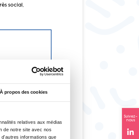
ès social,
 :
l’égalité femme /
À propos des cookies
e peut, à marche
temps long :
Suivez-
nous
nnalités relatives aux médias
le à cerner et à
on de notre site avec nos
ment. La solution
 d'autres informations que
prendre le temps