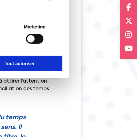
 ce que l’on fait
doivent
loyabilité
: le revenu
Marketing
emps court du
 la perspective du
 le temps court des
Tout autoriser
tendre par la
s des emprunts. Nous
 attirer l’attention
nciliation des temps
 du temps
sens. Il