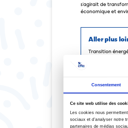
s’agirait de transfo
économique et envi
Aller plus loi
Transition énergé
Il y a des cas où c’
Consentement
homme
semblait êtr
forcée, la décider à
Ce site web utilise des cook
D’autres questions s
Les cookies nous permettent d
l’impact de la robot
sociaux et d'analyser notre t
corriger, tant la vi
partenaires de médias sociaux
serait l’utilisation