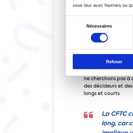
vous leur avez fournies ou qu'
d’états généraux du 
(temps court). Aussi,
Sélection
transformer, elles,
Nécessaires
du
d’engagement s’orien
consentement
présent, par exemple
Quant à la dette pub
temps long (le rembo
Refuser
sauvetages pécuniair
confiance en l’aveni
ne cherchons pas à d
des décideurs et des
longs et courts.
La CFTC ch
long, car c