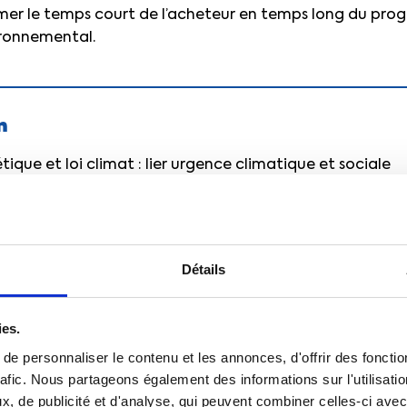
rmer le temps court de l’acheteur en temps long du progr
ronnemental.
n
tique et loi climat : lier urgence climatique et sociale
est le temps long qui peut être transformé en temps court
Détails
e un problème à long terme, mais une volonté politiqu
 court terme, par exemple par l’instauration de quotas.
ies.
ociales présentent une confusion du temps court et du 
e personnaliser le contenu et les annonces, d'offrir des fonctio
isation
sur les conditions de travail et l’emploi est diffici
rafic. Nous partageons également des informations sur l'utilisati
tesse du développement robotique occulte tout discerne
, de publicité et d'analyse, qui peuvent combiner celles-ci avec
 du principe de précaution pour freiner le mouvement et 