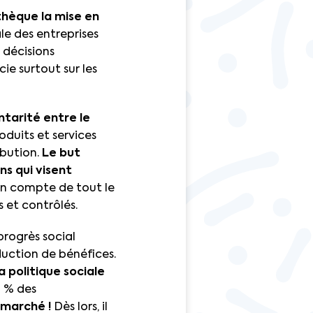
thèque la mise en
le des entreprises
 décisions
e surtout sur les
ntarité entre le
oduits et services
ibution.
Le but
ns qui visent
 en compte de tout le
s et contrôlés.
progrès social
oduction de bénéfices.
a politique sociale
0 % des
 marché !
Dès lors, il