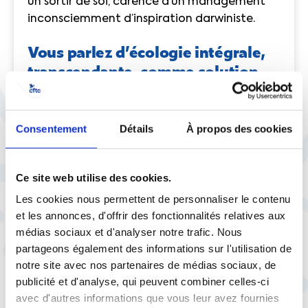
un sortir de soi, carence d’un management
inconsciemment d’inspiration darwiniste.
Vous parlez d’écologie intégrale,
transcendante, comme solution
face à une certaine forme
d’aliénation au cœur de
l’organisation du travail due au
Consentement
Détails
À propos des cookies
darwinisme social. Comment,
concrètement, faire le choix de la
Ce site web utilise des cookies.
transcendance et la réconcilier à la
Les cookies nous permettent de personnaliser le contenu
chose économique ?
et les annonces, d'offrir des fonctionnalités relatives aux
médias sociaux et d'analyser notre trafic. Nous
En 2020, Business France publie son
Bilan des
partageons également des informations sur l'utilisation de
investissements internationaux en France
. Au
notre site avec nos partenaires de médias sociaux, de
travers d’arguments économiques et fiscaux,
publicité et d'analyse, qui peuvent combiner celles-ci
la structure explique que malgré la crise du
avec d'autres informations que vous leur avez fournies
Covid de 2019, la France fut, en 2020, le pays