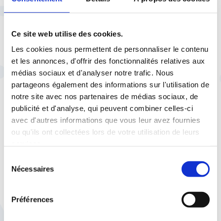
Ce site web utilise des cookies.
Les cookies nous permettent de personnaliser le contenu
et les annonces, d'offrir des fonctionnalités relatives aux
21 janvier 2026 |
Communiqués de presse
médias sociaux et d'analyser notre trafic. Nous
Espace presse
Pour une stratégie industrielle
partageons également des informations sur l'utilisation de
notre site avec nos partenaires de médias sociaux, de
efficace
publicité et d'analyse, qui peuvent combiner celles-ci
avec d'autres informations que vous leur avez fournies
ou qu'ils ont collectées lors de votre utilisation de leurs
services.
Sélection
Nécessaires
du
9 janvier 2026 |
Communiqués de presse
consentement
Espace presse
Le 22 janvier, l’Assemblée
Préférences
nationale doit rejeter l’attaque