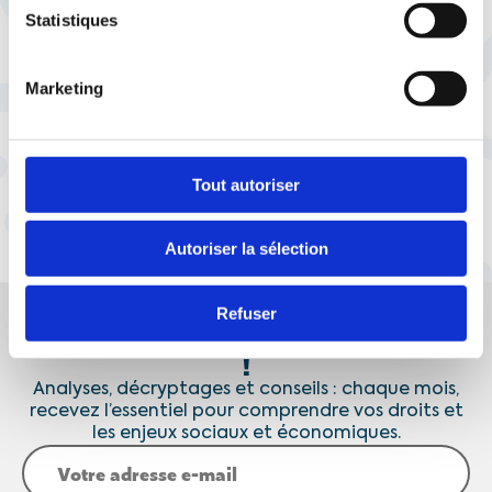
du 1er mai
Statistiques
Marketing
Tout autoriser
1
2
…
28
Autoriser la sélection
Refuser
Vos droits et l'actualité sociale, enfin clairs
!
Analyses, décryptages et conseils : chaque mois,
recevez l’essentiel pour comprendre vos droits et
les enjeux sociaux et économiques.