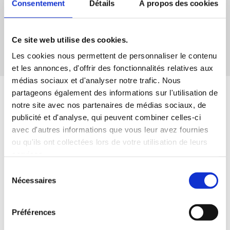
Consentement
Détails
À propos des cookies
J’accepte de recevoir les communications de la CFTC
JE M’ABONNE
Ce site web utilise des cookies.
Désinscription en 1 clic
Les cookies nous permettent de personnaliser le contenu
et les annonces, d'offrir des fonctionnalités relatives aux
médias sociaux et d'analyser notre trafic. Nous
partageons également des informations sur l'utilisation de
notre site avec nos partenaires de médias sociaux, de
publicité et d'analyse, qui peuvent combiner celles-ci
avec d'autres informations que vous leur avez fournies
ou qu'ils ont collectées lors de votre utilisation de leurs
services.
Sélection
ACTUALITÉS
Nécessaires
du
consentement
Quand syndicalisme et service public font
Préférences
voyager le pouvoir d'achat
Découvrez le nouveau guide de lutte contre les