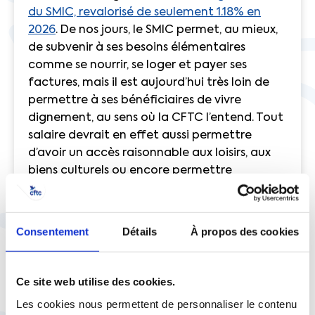
du SMIC, revalorisé de seulement 1.18% en
2026
. De nos jours, le SMIC permet, au mieux,
de subvenir à ses besoins élémentaires
comme se nourrir, se loger et payer ses
factures, mais il est aujourd’hui très loin de
permettre à ses bénéficiaires de vivre
dignement, au sens où la CFTC l’entend. Tout
salaire devrait en effet aussi permettre
d’avoir un accès raisonnable aux loisirs, aux
biens culturels ou encore permettre
d’épargner pour des projets d’avenir ou pour
ses enfants. A cet égard, notre organisation
avait plaidé pour
une hausse de 5% du
Consentement
Détails
À propos des cookies
salaire minimum en 2026
qui, sans être
insurmontable pour les entreprises, aurait pu
agir positivement sur la consommation et
Ce site web utilise des cookies.
donc la croissance. Pour la CFTC, c’est en
Les cookies nous permettent de personnaliser le contenu
effet d’abord
le salaire qui doit assurer un