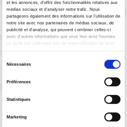
et les annonces, d'offrir des fonctionnalités relatives aux
train de vie décent aux salariés
. La prime
médias sociaux et d'analyser notre trafic. Nous
d’activité ne peut et ne doit pas s’y
partageons également des informations sur l'utilisation de
substituer, même partiellement.
notre site avec nos partenaires de médias sociaux, de
publicité et d'analyse, qui peuvent combiner celles-ci
avec d'autres informations que vous leur avez fournies
ou qu'ils ont collectées lors de votre utilisation de leurs
services.
Sélection
Nécessaires
du
consentement
Préférences
AC
Statistiques
Marketing