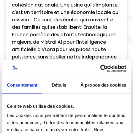
cohésion nationale. Une usine qui s’implante,
c’est un territoire et une économie locale qui
revivent. Ce sont des écoles qui rouvrent et
des familles qui se stabilisent. Ensuite, la
France possède des atouts technologiques
majeurs, de Mistral AI pour l’intelligence
artificielle à Vsora pour les puces haute
puissance, sans oublier notre indépendance
dans le secteur de la Défense.
Réunies, les puissances « moyennes » prêtes à
Consentement
Détails
À propos des cookies
défendre leurs modèles démocratiques (UE,
Royaume-Uni, Canada, Japon…) rivalisent
avec les USA, première force économique
Ce site web utilise des cookies.
mondiale. Un rapport de force qui peut leur
Les cookies nous permettent de personnaliser le contenu
permettre demain de produire et
et les annonces, d'offrir des fonctionnalités relatives aux
commercer entre elles. De s’ouvrir ensuite au
médias sociaux et d'analyser notre trafic. Nous
reste du monde en conditionnant nos