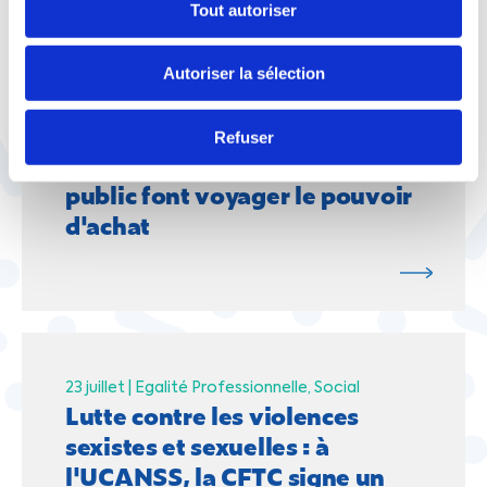
À lire aussi
Tout autoriser
Autoriser la sélection
Refuser
29 juillet |
Social
Vie pratique
Quand syndicalisme et service
public font voyager le pouvoir
d'achat
23 juillet |
Egalité Professionnelle
Social
Lutte contre les violences
sexistes et sexuelles : à
l'UCANSS, la CFTC signe un