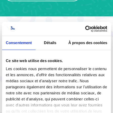
ledecodeur.cftc.fr
Consentement
Détails
À propos des cookies
Droit du travail :
Vous êtes perdu ?
Ce site web utilise des cookies.
La CFTC décrypte vos droits sur
Le Décodeur
Les cookies nous permettent de personnaliser le contenu
et les annonces, d'offrir des fonctionnalités relatives aux
Vidéos
Articles
Décryptages
Quiz
médias sociaux et d'analyser notre trafic. Nous
partageons également des informations sur l'utilisation de
notre site avec nos partenaires de médias sociaux, de
publicité et d'analyse, qui peuvent combiner celles-ci
avec d'autres informations que vous leur avez fournies
ou qu'ils ont collectées lors de votre utilisation de leurs