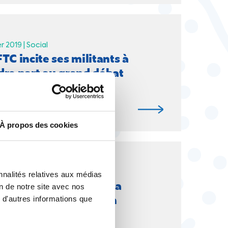
er 2019 |
Social
TC incite ses militants à
dre part au grand débat
À propos des cookies
bre 2018 |
Social
nnalités relatives aux médias
 au travail : la CFTC va
on de notre site avec nos
ciper à la concertation
 d'autres informations que