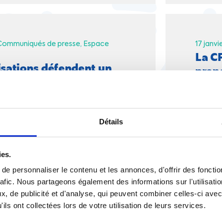
Communiqués de presse
Espace
17 janvi
La CF
isations défendent un
pren
ologique & social
Détails
ies.
2018 |
Social
25 octo
e personnaliser le contenu et les annonces, d'offrir des fonctio
exion conjointe pour
Santé
rafic. Nous partageons également des informations sur l'utilisati
un nouveau système de
parti
, de publicité et d'analyse, qui peuvent combiner celles-ci avec
ils ont collectées lors de votre utilisation de leurs services.