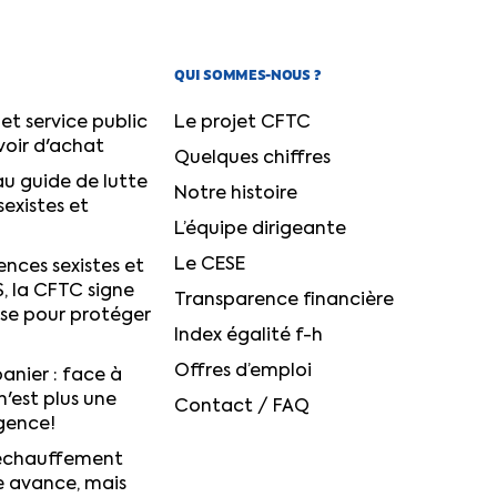
QUI SOMMES-NOUS ?
et service public
Le projet CFTC
voir d'achat
Quelques chiffres
u guide de lutte
Notre histoire
sexistes et
L’équipe dirigeante
Le CESE
ences sexistes et
S, la CFTC signe
Transparence financière
ise pour protéger
Index égalité f-h
Offres d’emploi
anier : face à
n'est plus une
Contact / FAQ
igence!
réchauffement
e avance, mais