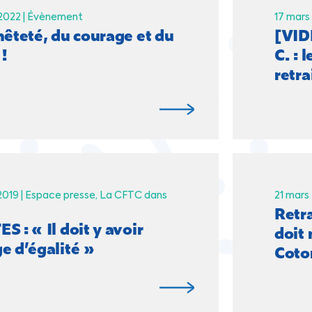
2022 |
Évènement
17 mars
nêteté, du courage et du
[VID
!
C. : 
retra
019 |
Espace presse
La CFTC dans
21 mars 
Retra
 : « Il doit y avoir
doit 
e d’égalité »
Coto