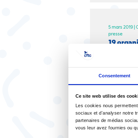
5 mars 2019 |
presse
19 organ
pacte éc
Consentement
Ce site web utilise des cook
29 novembre 
Les cookies nous permettent d
Une réfl
sociaux et d'analyser notre t
édifier 
partenaires de médias sociaux
retraite
vous leur avez fournies ou qu'