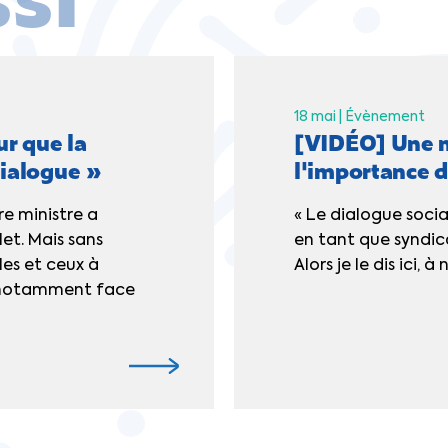
18 mai |
Évènement
r que la
[VIDÉO] Une mi
dialogue »
l'importance d
re ministre a
« Le dialogue soci
et. Mais sans
en tant que syndica
les et ceux à
Alors je le dis ici, 
, notamment face