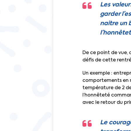
Les valeur
garder l’e
naitre un 
l’honnêtet
De ce point de vue, 
défis de cette rentr
Un exemple : entrepr
comportements en mat
température de 2 deg
l’honnêteté command
avec le retour du pr
Le courage