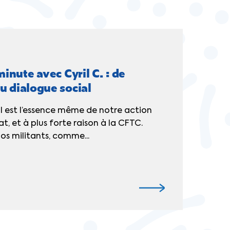
nute avec Cyril C. : de
u dialogue social
al est l’essence même de notre action
t, et à plus forte raison à la CFTC.
à nos militants, comme...