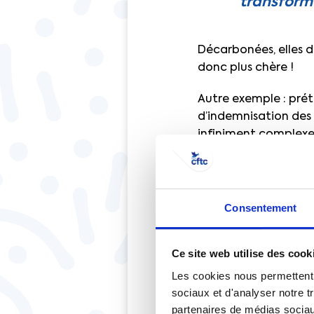
transforma
Décarbonées, elles 
donc plus chère !
Autre exemple : préte
d’indemnisation des
infiniment complexe. 
acteurs de la format
diagnostic et une am
faire émerger, en Fr
Consentement
L’État, qu
Ce site web utilise des cook
d’enseigna
Les cookies nous permettent d
sociaux et d'analyser notre t
Dernier exemple : rep
partenaires de médias sociaux