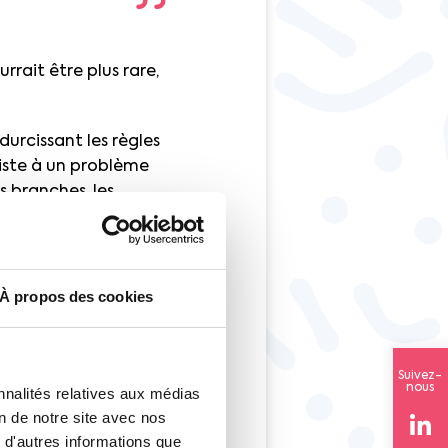
rait être plus rare,
durcissant les règles
iste à un problème
s branches, les
r partager un
tifs en place pour
s en compétences !
À propos des cookies
piers et
ure.
Suivez-
nous
nnalités relatives aux médias
on de notre site avec nos
ien les injustices du
 d'autres informations que