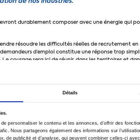
tion de nos industries.
devront durablement composer avec une énergie qui pour
ndre résoudre les difficultés réelles de recrutement en 
 demandeurs d’emploi constitue une réponse trop simpl
Le courage sera ici de réunir, dans les territoires et dan
ion, de l’orientation professionnelle et de l’emploi pou
bition : plus et mieux coordonner les acteurs et disposi
ance, une véritable culture de l’anticipation des besoin
Détails
i semble parfois découvrir la pénurie de pom
ies.
nts, gagnerait lui aussi à acquérir cette cult
e personnaliser le contenu et les annonces, d'offrir des fonctio
rafic. Nous partageons également des informations sur l'utilisati
ousser l’âge légal de départ en retraite ne résoudra en r
, de publicité et d'analyse, qui peuvent combiner celles-ci avec