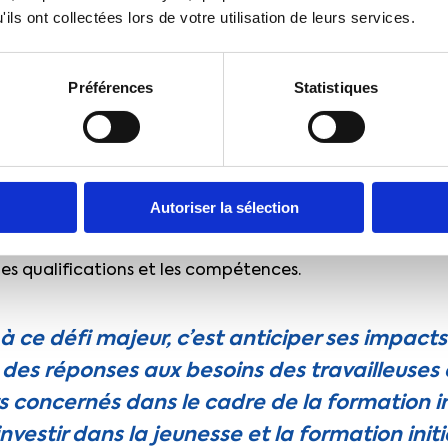
lutôt que de se focaliser sur le durcissement des règles
ils ont collectées lors de votre utilisation de leurs services.
res conditions de travail et de l’accompagnement de la
dre aux
enjeux environnementaux
est aussi posée.
Préférences
Statistiques
 mis violemment en lumière les conséquences du change
affirment aujourd’hui la nécessité d’engager une
transi
’entre nous est concerné, et l’ensemble des organisati
Autoriser la sélection
vailleurs d’aujourd’hui comme de demain doit y prendre t
sition écologique sont multiples et concerneront à la fo
 les qualifications et les compétences.
 ce défi majeur, c’est anticiper ses impacts
 des réponses aux besoins des travailleuses 
rs concernés dans le cadre de la formation in
nvestir dans la jeunesse et la formation initi