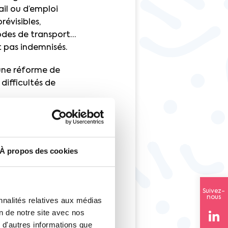
ail ou d’emploi
révisibles,
modes de transport…
t pas indemnisés.
t une réforme de
difficultés de
rganisations
à la
À propos des cookies
eurs
a
Suivez-
nous
nnalités relatives aux médias
on de notre site avec nos
 d'autres informations que