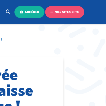
ADHÉRER
NOS SITES CFTC
 !
rée
baisse
e !