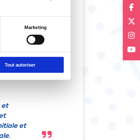
 d’indemnisation, la
 transformation des
Marketing
ment climatique,
tion écologique
ons représentant des
Tout autoriser
oute sa place. Les
is les activités, les
 et
et
itiale et
ale.