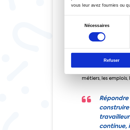
En termes d’emploi, p
vous leur avez fournies ou qu'
question de meilleu
métiers pour répon
Sélection
Nécessaires
du
Alors que cet été a
consentement
nos organisations ré
socialement juste
.
Chacune et chacun d
Refuser
travailleuses et tra
impacts de cette tran
métiers, les emplois,
Répondre à
construire
travailleu
continue, i