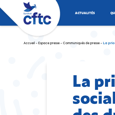
ACTUALITÉS
QU
Accueil
-
Espace presse
-
Communiqués de presse
-
La prio
La pri
socia
des d