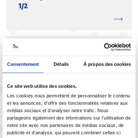
1/2
12 mars 2020 |
Vie pratique
Comment fonctionnent les
Consentement
Détails
À propos des cookies
élections professionnelles des
TPE ?
Ce site web utilise des cookies.
Les cookies nous permettent de personnaliser le contenu
et les annonces, d'offrir des fonctionnalités relatives aux
médias sociaux et d'analyser notre trafic. Nous
partageons également des informations sur l'utilisation de
12 mars 2020 |
Vie pratique
notre site avec nos partenaires de médias sociaux, de
Salariés des professions
publicité et d'analyse, qui peuvent combiner celles-ci