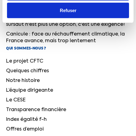
l'UCANSS, la CFTC signe un accord d'entreprise
pour protéger les travailleurs
Refuser
L'édito de Cyril Chabanier : face à l'urgence, le
sursaut n'est plus une option, c'est une exigence!
Canicule : face au réchauffement climatique, la
France avance, mais trop lentement
QUI SOMMES-NOUS ?
Le projet CFTC
Quelques chiffres
Notre histoire
L’équipe dirigeante
Le CESE
Transparence financière
Index égalité f-h
Offres d’emploi