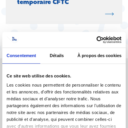
temporaire CFTC
Consentement
Détails
À propos des cookies
Vos droits et l'actualité sociale, enfin clairs
Ce site web utilise des cookies.
!
Les cookies nous permettent de personnaliser le contenu
Analyses, décryptages et conseils : chaque mois,
et les annonces, d'offrir des fonctionnalités relatives aux
recevez l’essentiel pour comprendre vos droits et
les enjeux sociaux et économiques.
médias sociaux et d'analyser notre trafic. Nous
partageons également des informations sur l'utilisation de
notre site avec nos partenaires de médias sociaux, de
J’accepte de recevoir les communications de la CFTC
publicité et d'analyse, qui peuvent combiner celles-ci
avec d'autres informations que vous leur avez fournies
JE M’ABONNE