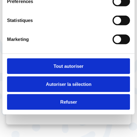
Préférences
de les faire valoir et d’en acquérir de
nouveaux.
Statistiques
Lire aussi
:
Quel est le rôle d’un syndicat et
comment s’organise-t-il ?
Marketing
Aller plus loin
Tout autoriser
5 bonnes raisons d’adhérer à la CFTC
Autoriser la sélection
Refuser
Crédit photographique : Bernard Gouédard