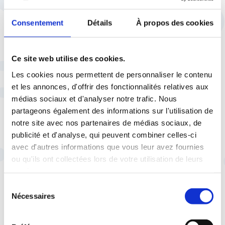
une source d’information fiable pour les
autres salariés, si vous souhaitez partager et
Consentement
Détails
À propos des cookies
rendre publique votre appartenance à un
syndicat. Vous pourrez aider vos collègues à
mieux connaître leurs droits, à comprendre
Ce site web utilise des cookies.
l’action des représentants syndicaux, à
Les cookies nous permettent de personnaliser le contenu
trouver les bons interlocuteurs. Vous pourrez
et les annonces, d'offrir des fonctionnalités relatives aux
les informer en cas de changements
médias sociaux et d'analyser notre trafic. Nous
impactant leurs conditions de travail.
partageons également des informations sur l'utilisation de
notre site avec nos partenaires de médias sociaux, de
Les syndicats jouent un rôle central dans le
publicité et d'analyse, qui peuvent combiner celles-ci
dialogue social. Sans leurs adhérents, ils ne
avec d'autres informations que vous leur avez fournies
peuvent pas exister. Il est important de lutter
ou qu'ils ont collectées lors de votre utilisation de leurs
contre les idées reçues afin de véhiculer des
services.
informations justes et transparentes. Adhérer
Sélection
à une organisation syndicale, ce n’est pas
Nécessaires
du
prendre des risques mais plutôt saisir
consentement
l’opportunité de mieux connaître ses droits,