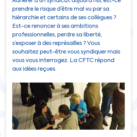
Adhérer à un syndicat aujourd’hui, est-ce
prendre le risque d’être mal vu par sa
hiérarchie et certains de ses collègues ?
Est-ce renoncer à ses ambitions
professionnelles, perdre sa liberté,
s’exposer à des représailles ? Vous
souhaitez peut-être vous syndiquer mais
vous vous interrogez. La CFTC répond
aux idées reçues.