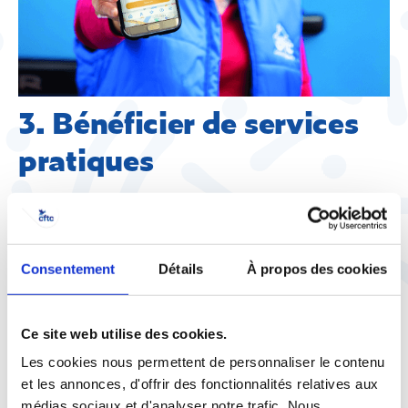
3. Bénéficier de services
pratiques
Une protection juridique
dans le cadre de mon
Consentement
Détails
À propos des cookies
activité professionnelle
Ce site web utilise des cookies.
Ce contrat « Protection juridique vie au travail »
...
Les cookies nous permettent de personnaliser le contenu
Voir plus
et les annonces, d'offrir des fonctionnalités relatives aux
médias sociaux et d'analyser notre trafic. Nous