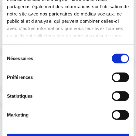
partageons également des informations sur l'utilisation de
La formation syndicale
notre site avec nos partenaires de médias sociaux, de
publicité et d'analyse, qui peuvent combiner celles-ci
Quel que soit mon niveau d’implication, je trouve
avec d'autres informations que vous leur avez fournies
ou qu'ils ont collectées lors de votre utilisation de leurs
les formations qui me correspondent. Parce qu’un
services.
...
Voir plus
Sélection
Nécessaires
du
consentement
Un réseau d'échange de
Préférences
confiance
Besoin de trouver un stage de troisième, une
Statistiques
location de vacances ou une nouvelle voiture
...
Voir plus
Marketing