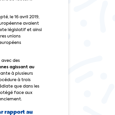
é, le 16 avril 2019,
n européenne avaient
e législatif et ainsi
res unions
 européens
n avec des
nnes agissant au
nante à plusieurs
rocédure à trois
édiate que dans les
protégé face aux
icenciement.
ar rapport au