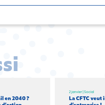
ssi
2 janvier |
Social
il en 2040 ?
La CFTC veut i
 d’action
d’entreprise !