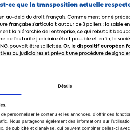
Est-ce que la transposition actuelle respecte
 bien au-delà du droit français. Comme mentionné précé
ure française s’articulait autour de 3 paliers : la saisie e
nt la hiérarchie de l’entreprise, ce qui rebutait beaucoup
ne de l’autorité judiciaire était possible et enfin, la socié
NG, pouvait être sollicitée.
Or, le dispositif européen fa
tives ou judiciaires et prévoit une procédure de signa
 de 3), avec possibilité de divulgation publique au-delà 
ition de loi a respecté la directive européenne ?
Grâce 
Détails
des canaux, nous pouvons répondre « oui »
[la nouvelle 
ceur d’alerte de saisir directement l’autorité judiciaire 
 l’entreprise, Ndlr]
.
ies.
e personnaliser le contenu et les annonces, d'offrir des fonctio
int qui a fait l’objet des évolutions les plus notables.
rafic. Nous partageons également des informations sur l'utilisati
, de publicité et d'analyse, qui peuvent combiner celles-ci avec