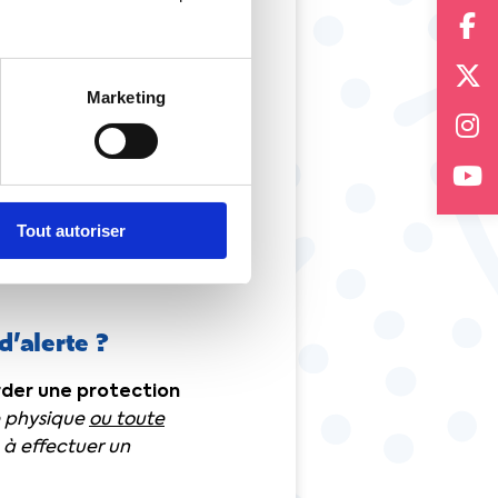
’en réjouir,
social [le
t la mise en
Marketing
rent [
il peut être le
Tout autoriser
te autre personne,
é contre les mesures
d’alerte ?
order une protection
ne physique
ou toute
e à effectuer un