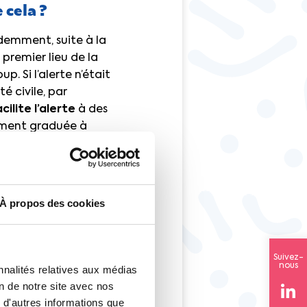
 cela ?
demment, suite à la
n premier lieu de la
. Si l’alerte n’était
té civile, par
cilite l’alerte
à des
lement graduée à
de la procédure
à la suppression de
À propos des cookies
proposition de loi
ou de dénoncer les
Suivez-
nous
nnalités relatives aux médias
on de notre site avec nos
 d'autres informations que