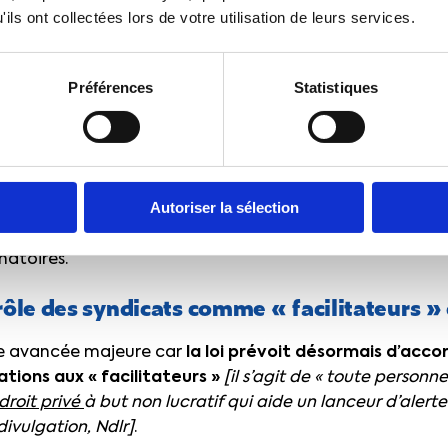
ils ont collectées lors de votre utilisation de leurs services.
ui a œuvré pour cette avancée, ne peut que s
de la consultation des instances de dialogue 
ial et économique, par exemple, Ndlr] avan
Préférences
Statistiques
a procédure interne.
ons qu’en cas de mise en place du canal interne, le réfé
Autoriser la sélection
ue (direct ou indirect), l’employeur lui-même ou bien tou
’alerteur peut porter le signalement, ne soit pas protég
natoires.
rôle des syndicats comme « facilitateurs » 
utre avancée majeure car
la loi prévoit désormais d’acc
ations aux « facilitateurs »
[il s’agit de « toute person
droit privé
à but non lucratif qui aide un lanceur d’alert
ivulgation, Ndlr]
.