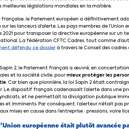
 meilleures législations mondiales en la matière.
ive française, le Parlement européen a définitivement adopt
ve sur les lanceurs d’alerte. Les pays membres de l’Unio
 2021 pour transposer la directive européenne sur un text
 national. La fédération CFTC Cadres, tout comme d’aut
ment défendu ce dossier
à travers le Conseil des cadres
i Sapin 2, le Parlement français a œuvré, en concertatio
les et la société civile, pour
mieux protéger les perso
tie
. Car bien que pionnière, la loi Sapin 2 était contraig
r. Le dispositif français cadenassait l’alerte dans une p
 syndicats, et ne permettait la divulgation publique imm
s et imminents. Par conséquent, l’alerteur n’était pas 
t aux mises en cause dans l’entreprise : pressions, voire l
 l’Union européenne était plutôt avancée p