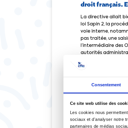
droit français. 
La directive allait
loi Sapin 2, la procéd
voie interne, notamme
pas traitée, une saisi
l’intermédiaire des O
autorités administra
deux paliers (au lieu
d’urgence.
Est-ce que la propos
Consentement
la hiérarchisation 
donne le choix au lan
faits en interne, dans
Ce site web utilise des cook
Les cookies nous permettent d
C’est d’ailleurs le po
sociaux et d'analyser notre t
partenaires de médias sociaux