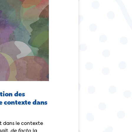
ction des
le contexte dans
rit dans le contexte
sait,
de facto
, la