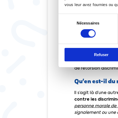
vous leur avez fournies ou qu'
La CFTC, q
ainsi que 
Sélection
Comité soc
Nécessaires
du
consentement
place de l
Même si nous regrett
Refuser
supérieur hiérarchiq
Ndlr]
auprès de qui l
de rétorsion discrimi
Qu’en est-il du 
Il s’agit là d’une a
contre les discrimin
personne morale de 
signalement ou une d