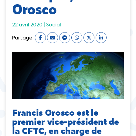
Orosco
22 avril 2020 |
Social
Partage
Francis Orosco est le
premier vice-président de
la CFTC, en charge de