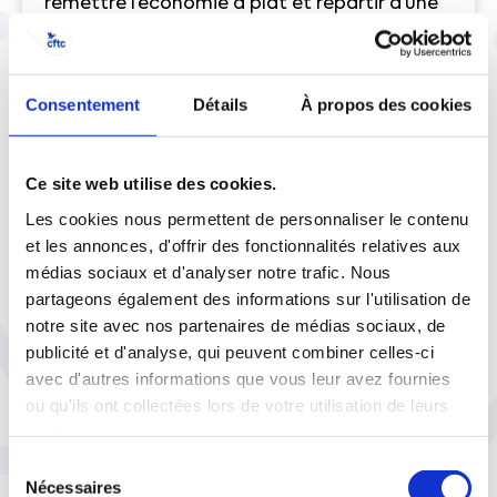
remettre l’économie à plat et repartir d’une
feuille blanche. Quelles sont les priorités ?
Être en capacité de fournir le nécessaire afin
que les Français ne manquent de rien. Cela
Consentement
Détails
À propos des cookies
repose sur l’industrie alimentaire, de la santé
et du médicament, l’énergie, ainsi que la
chimie et le pétrole qui sont incontournables.
Ce site web utilise des cookies.
Pensez-vous qu’il puisse y avoir
Les cookies nous permettent de personnaliser le contenu
des complémentarités entre pays
et les annonces, d'offrir des fonctionnalités relatives aux
médias sociaux et d'analyser notre trafic. Nous
européens ?
partageons également des informations sur l'utilisation de
notre site avec nos partenaires de médias sociaux, de
Oui, j’en suis convaincu. Aujourd’hui, le délai
publicité et d'analyse, qui peuvent combiner celles-ci
d’acheminement des produits importés de
avec d'autres informations que vous leur avez fournies
Chine est de deux mois. Nous sommes
ou qu'ils ont collectées lors de votre utilisation de leurs
beaucoup trop tributaires de ce pays. La
services.
France et l’Europe doivent donc coopérer
Sélection
pour ne pas qu’il soit le seul à fabriquer ce
Nécessaires
du