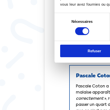
vous leur avez fournies ou qu'
Sélection
Nécessaires
du
consentement
De gauche à droite :
finances, Charlotte 
Refuser
Secrétaire d’État au
Pascale Coto
Pascale Coton a 
malaise apparaît
correctement
», 
passer un quart d