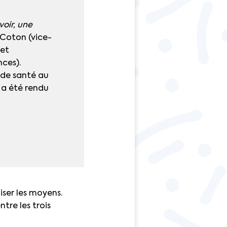
voir, une
 Coton (vice-
 et
nces).
 de santé au
l a été rendu
ser les moyens.
ntre les trois