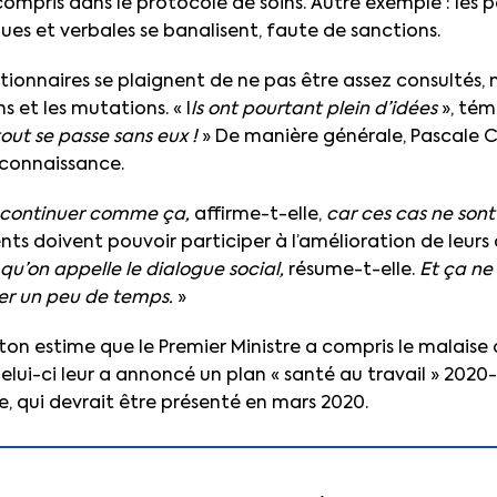
compris dans le protocole de soins. Autre exemple : les 
ues et verbales se banalisent, faute de sanctions.
ctionnaires se plaignent de ne pas être assez consultés
s et les mutations. « I
ls ont pourtant plein d’idées
», tém
tout se passe sans eux !
» De manière générale, Pascale 
connaissance.
 continuer comme ça,
affirme-t-elle,
car ces cas ne sont 
gents doivent pouvoir participer à l’amélioration de leurs
 qu’on appelle le dialogue social,
résume-t-elle.
Et ça ne 
rer un peu de temps.
»
ton estime que le Premier Ministre a compris le malaise 
elui-ci leur a annoncé un plan « santé au travail » 2020
, qui devrait être présenté en mars 2020.