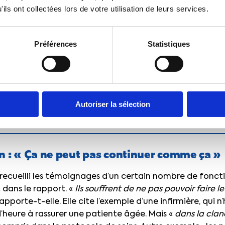
ils ont collectées lors de votre utilisation de leurs services.
Préférences
Statistiques
 Pascale Coton, vice-présidente CFTC, Jean-François Ver
Lecocq, députée du Nord, Edouard Philippe, Premier Minis
Autoriser la sélection
près du ministre de l’Action et des Comptes publics.
n : « Ça ne peut pas continuer comme ça »
recueilli les témoignages d’un certain nombre de foncti
 dans le rapport. «
Ils souffrent de ne pas pouvoir faire le
rapporte-t-elle. Elle cite l’exemple d’une infirmière, qui n
’heure à rassurer une patiente âgée. Mais «
dans la clan