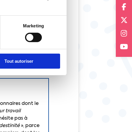
Marketing
der, Inspecteur des
tre, Olivier Dussopt,
Tout autoriser
onnaires dont le
ur travail
’hésite pas à
destinité
», parce