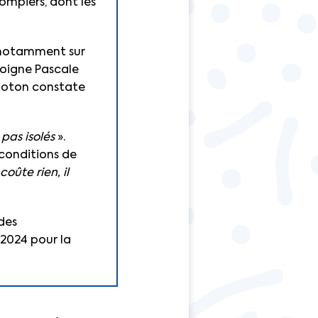
pompiers, dont les
, notamment sur
oigne Pascale
Coton constate
pas isolés
».
 conditions de
coûte rien, il
des
-2024 pour la