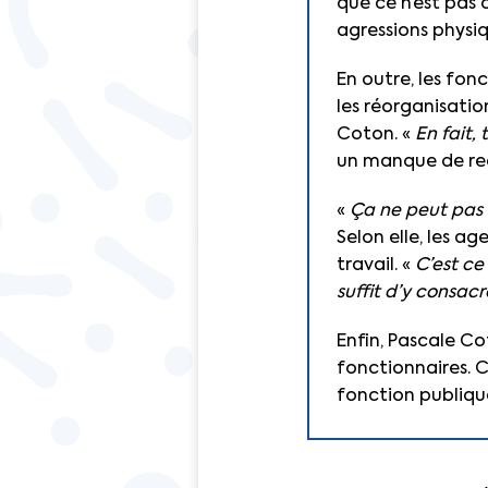
que ce n’est pas 
agressions physiq
En outre, les fon
les réorganisation
Coton. «
En fait, 
un manque de re
«
Ça ne peut pas
Selon elle, les a
travail. «
C’est ce
suffit d’y consac
Enfin, Pascale Co
fonctionnaires. C
fonction publique