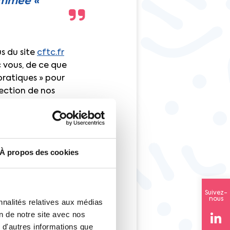
nommée «
s du site
cftc.fr
 vous, de ce que
 pratiques » pour
lection de nos
es et des hommes
leurs actions, leurs
À propos des cookies
ois grâce à la
liter votre vie de
Suivez-
nous
sur une thématique
nnalités relatives aux médias
on de notre site avec nos
se produite par le
 d'autres informations que
l, salaire,