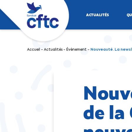
ACTUALITÉS
QU
Accueil
-
Actualités
-
Évènement
-
Nouveauté. La newsle
Nouve
de la
neuve