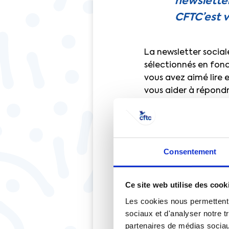
newsletter
CFTC’est v
La newsletter socia
sélectionnés en fon
vous avez aimé lire e
vous aider à répondr
productions pour co
Mais la CFTC est av
engagés, qui portent 
Consentement
réussites et leurs v
newsletter terrain. V
militant ou, plus si
Ce site web utilise des cook
Pour ce premier numé
Les cookies nous permettent d
sociaux et d'analyser notre t
centrale, décisive m
partenaires de médias sociaux
travail et de sa répa