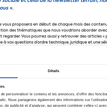
 sociale et celui de la newsletter terrain, 
ous ».
le vous proposera en début de chaque mois des contenu
ction des thématiques que nous voudrions aborder avec
t regarder. Vous pourrez aussi y retrouver des articles «
e à vos questions d’ordre technique, juridique et une sé
nnaître et comprendre les positions de la CFTC.
ant tout une œuvre collective, partagée par des femm
nos valeurs au plus près du terrain. C’est avec eux, avec 
Détails
isages, que vous aurez rendez-vous en milieu de chaque m
ous y trouverez, notamment, divers outils destinés à faci
mplement, d’adhérent.
ies.
ro de la newsletter sociale, nous avons voulu revenir 
e personnaliser le contenu et les annonces, d'offrir des fonctio
rafic. Nous partageons également des informations sur l'utilisati
ême pour cette nouvelle année : la question de la riches
, de publicité et d'analyse, qui peuvent combiner celles-ci avec
rtition. Révolution numérique et enrichissement du travai