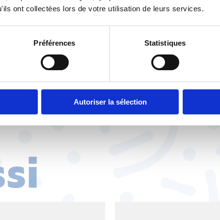
ils ont collectées lors de votre utilisation de leurs services.
ulations à l’autre bout du monde et devoir de vigilanc
derons.
Préférences
Statistiques
↓ Pour ne rien manquer,
abonnez-vous
en bas de page 
Autoriser la sélection
ssi