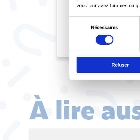
vous leur avez fournies ou qu'
exploitation des pop
sujets que nous abor
Sélection
Nécessaires
du
consentement
Refuser
À lire au