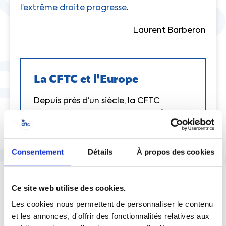
l’extrême droite progresse
.
Laurent Barberon
La CFTC et l'Europe
Depuis près d’un siècle, la CFTC
soutient la construction européenne
issue de la volonté forte des
Chrétiens-sociaux.
Consentement
Détails
À propos des cookies
Nous avons 4 raisons principales pour
cela :
Ce site web utilise des cookies.
Garantir la paix.
Les cookies nous permettent de personnaliser le contenu
Favoriser la cohésion entre tous les
et les annonces, d'offrir des fonctionnalités relatives aux
pays du continent dans un espace