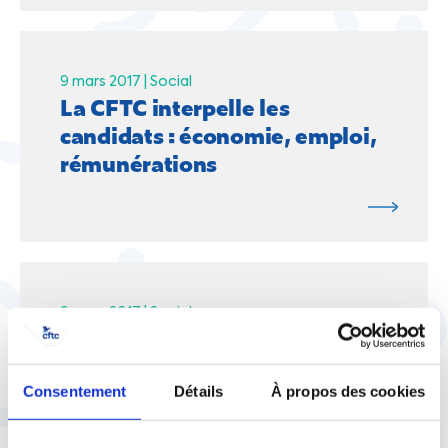
9 mars 2017 |
Social
La CFTC interpelle les
candidats : économie, emploi,
rémunérations
9 mars 2017 |
Social
La CFTC interpelle les
candidats : conditions de
travail, santé au travail
Consentement
Détails
À propos des cookies