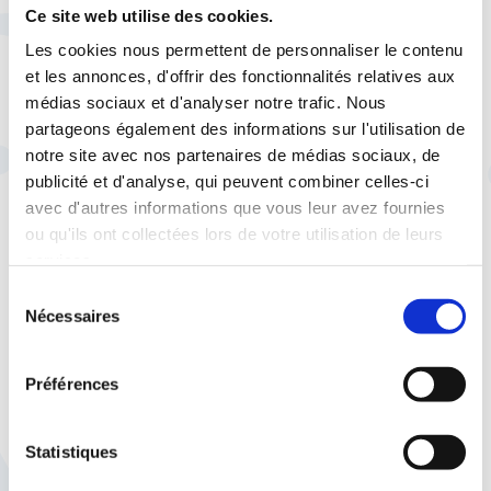
Ce site web utilise des cookies.
Les cookies nous permettent de personnaliser le contenu
et les annonces, d'offrir des fonctionnalités relatives aux
médias sociaux et d'analyser notre trafic. Nous
9 mars 2017 |
Social
La CFTC interpelle les
partageons également des informations sur l'utilisation de
candidats : protection sociale
notre site avec nos partenaires de médias sociaux, de
publicité et d'analyse, qui peuvent combiner celles-ci
avec d'autres informations que vous leur avez fournies
ou qu'ils ont collectées lors de votre utilisation de leurs
services.
Sélection
Nécessaires
du
9 mars 2017 |
Social
La CFTC interpelle les
consentement
candidats : handicap
Préférences
Statistiques