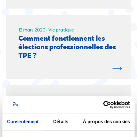
12 mars 2020 |
Vie pratique
Comment fonctionnent les
élections professionnelles des
TPE ?
12 mars 2020 |
Vie pratique
Salariés des professions
libérales : comment vous
Consentement
Détails
À propos des cookies
représentent les CPR-PL ?