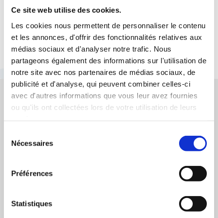
Ce site web utilise des cookies.
Les cookies nous permettent de personnaliser le contenu
et les annonces, d'offrir des fonctionnalités relatives aux
médias sociaux et d'analyser notre trafic. Nous
partageons également des informations sur l'utilisation de
notre site avec nos partenaires de médias sociaux, de
publicité et d'analyse, qui peuvent combiner celles-ci
avec d'autres informations que vous leur avez fournies
Vos droits et l'actualité sociale, enfin clairs
ou qu'ils ont collectées lors de votre utilisation de leurs
!
services.
Analyses, décryptages et conseils : chaque mois,
Sélection
recevez l’essentiel pour comprendre vos droits et
Nécessaires
du
les enjeux sociaux et économiques.
consentement
Préférences
J’accepte de recevoir les communications de la CFTC
JE M’ABONNE
Statistiques
Désinscription en 1 clic