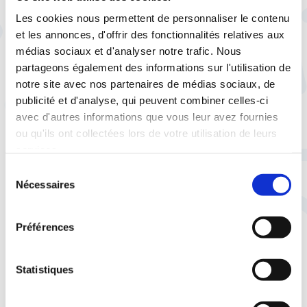
d’incapacité est un pourcentage
Les cookies nous permettent de personnaliser le contenu
exprimant l’importance des séquelles
et les annonces, d'offrir des fonctionnalités relatives aux
suite à un accident ou une maladie.
médias sociaux et d'analyser notre trafic. Nous
partageons également des informations sur l'utilisation de
notre site avec nos partenaires de médias sociaux, de
publicité et d'analyse, qui peuvent combiner celles-ci
Pour remédier à cela,
une proposition de loi a
avec d'autres informations que vous leur avez fournies
été portée par François Ruffin en 2018
. Celle-
ou qu'ils ont collectées lors de votre utilisation de leurs
ci visait à inscrire plusieurs pathologies
services.
psychiques relevant de l’épuisement
Sélection
professionnel, la dépression, l’anxiété
Nécessaires
du
généralisée, le stress post-traumatique, au
consentement
tableau des maladies professionnelles à
Préférences
compter de 2019.
Cette loi a sans réelle surprise été rejetée.
Statistiques
Pour quels motifs ? Tout d’abord, parce qu’il
n’existe aucun moyen technique de mesurer