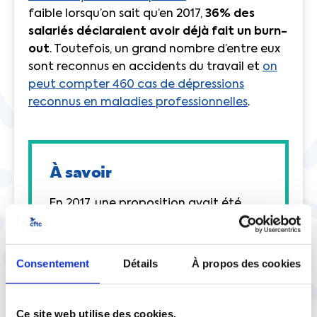
faible lorsqu’on sait qu’en 2017,
36% des
salariés déclaraient avoir déjà fait un burn-
out
. Toutefois, un grand nombre d’entre eux
sont reconnus en accidents du travail et
on
peut compter 460 cas de dépressions
reconnus en maladies professionnelles
.
À savoir
En 2017, une proposition avait été
faite dans le but d’abaisser le taux
d’incapacité permanente partielle à
10%. Le taux de 25% étant considéré
Consentement
Détails
À propos des cookies
comme inatteignable dans le cas
d’un burn-out et donc décourageant
pour les salariés concernés. Le taux
Ce site web utilise des cookies.