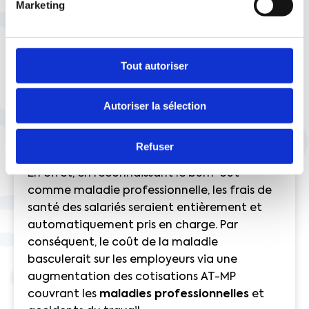
Marketing
les affections qui sont liées à l’épuisement
professionnel. De plus, il est impossible de
faire le lien entre le burn-out et certaines
activités en particulier. Le principe des
Tout autoriser
Tableaux de Maladies Professionnelles qui
instaure un lien entre activité et maladie
Autoriser la sélection
n’est donc pas applicable. Autre raison : le
coût et les implications de cette mesure
pour les entreprises !
Refuser
En effet, en reconnaissant le burn-out
comme maladie professionnelle, les frais de
santé des salariés seraient entièrement et
automatiquement pris en charge. Par
conséquent, le coût de la maladie
basculerait sur les employeurs via une
augmentation des cotisations AT-MP
couvrant les
maladies professionnelles
et