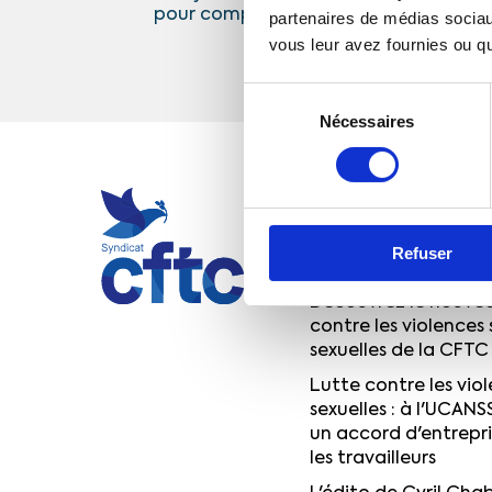
pour comprendre vos droits et les enj
partenaires de médias sociaux
vous leur avez fournies ou qu'
Sélection
Nécessaires
du
consentement
ACTUALITÉS
Quand syndicalisme 
Refuser
font voyager le pou
Découvrez le nouvea
contre les violences 
sexuelles de la CFTC
Lutte contre les viol
sexuelles : à l'UCANS
un accord d'entrepr
les travailleurs