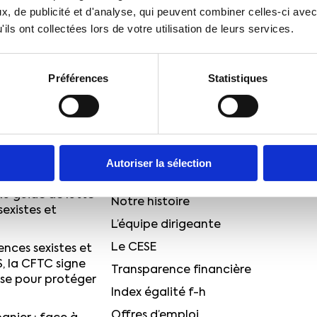
eux sociaux et économiques.
, de publicité et d'analyse, qui peuvent combiner celles-ci avec
J’accepte de recevo
ils ont collectées lors de votre utilisation de leurs services.
Désinscription en 1 cl
Préférences
Statistiques
QUI SOMMES-NOUS ?
et service public
Le projet CFTC
Autoriser la sélection
voir d'achat
Quelques chiffres
u guide de lutte
Notre histoire
sexistes et
L’équipe dirigeante
Le CESE
ences sexistes et
S, la CFTC signe
Transparence financière
ise pour protéger
Index égalité f-h
Offres d’emploi