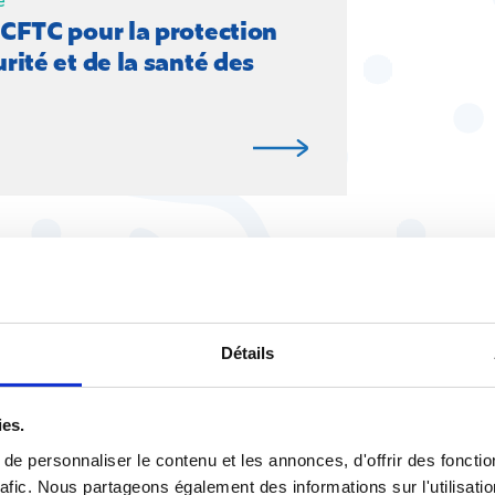
e
 CFTC pour la protection
urité et de la santé des
1
…
27
28
Détails
ies.
iale, enfin clairs !
e personnaliser le contenu et les annonces, d'offrir des fonctio
rafic. Nous partageons également des informations sur l'utilisati
que mois, recevez l’essentiel