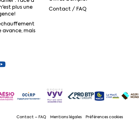
anier : face à
n'est plus une
Contact / FAQ
igence!
réchauffement
e avance, mais
Contact – FAQ
Mentions légales
Préférences cookies