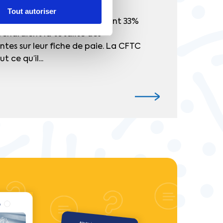
Tout autoriser
sos publiée en 2024, seulement 33%
endraient la totalité des
tes sur leur fiche de paie. La CFTC
t ce qu’il...