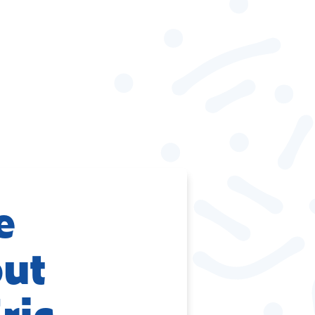
e
out
ric