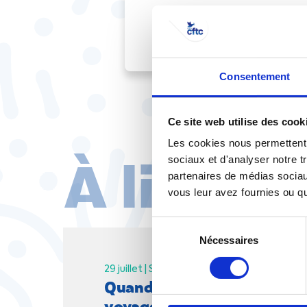
Consentement
Ce site web utilise des cook
Les cookies nous permettent d
À lire au
sociaux et d'analyser notre t
partenaires de médias sociaux
vous leur avez fournies ou qu'
Sélection
Nécessaires
du
consentement
29 juillet |
Social
Vie pratique
Quand syndicalisme et servi
voyager le pouvoir d'achat