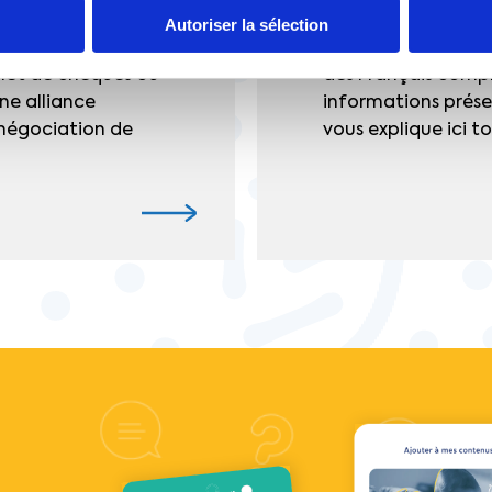
Autoriser la sélection
ocial
Selon une étude Ip
rnet de chèques ou
des Français compr
ne alliance
informations présen
t négociation de
vous explique ici tou