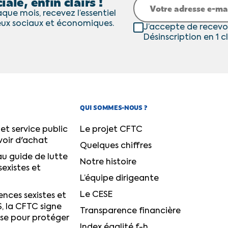
iale, enfin clairs !
que mois, recevez l’essentiel
eux sociaux et économiques.
J’accepte de recevo
Désinscription en 1 cl
QUI SOMMES-NOUS ?
et service public
Le projet CFTC
voir d'achat
Quelques chiffres
u guide de lutte
Notre histoire
sexistes et
L’équipe dirigeante
Le CESE
ences sexistes et
S, la CFTC signe
Transparence financière
ise pour protéger
Index égalité f-h