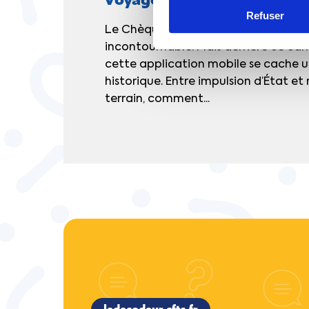
Refuser
Le Chèque-Vacances est un acquis s
incontournable. Mais derrière ce ca
cette application mobile se cache u
historique. Entre impulsion d’État e
terrain, comment...
ledecodeur.cftc.fr