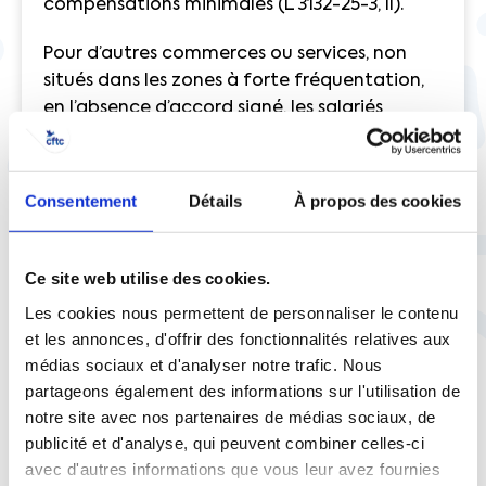
compensations minimales (L 3132-25-3, II).
Pour d’autres commerces ou services, non
situés dans les zones à forte fréquentation,
en l’absence d’accord signé, les salariés
bénéficient d’une rémunération doublée et
d’un repos compensateur (art. L 3132-25-3, I).
Consentement
Détails
À propos des cookies
Hormis les cas prévus par le code du travail
prévoyant une majoration de salaire, si votre
convention collective ou contrat de travail
Ce site web utilise des cookies.
ne prévoient rien, les heures du dimanche
Les cookies nous permettent de personnaliser le contenu
sont rémunérées normalement
et les annonces, d'offrir des fonctionnalités relatives aux
médias sociaux et d'analyser notre trafic. Nous
Si vous travaillez le dimanche, de manière
partageons également des informations sur l'utilisation de
régulière ou occasionnelle, nous vous invitons
notre site avec nos partenaires de médias sociaux, de
à consulter la convention collective dont
publicité et d'analyse, qui peuvent combiner celles-ci
relève votre entreprise et dont la mention
avec d'autres informations que vous leur avez fournies
figure sur votre bulletin de salaire. Elle est