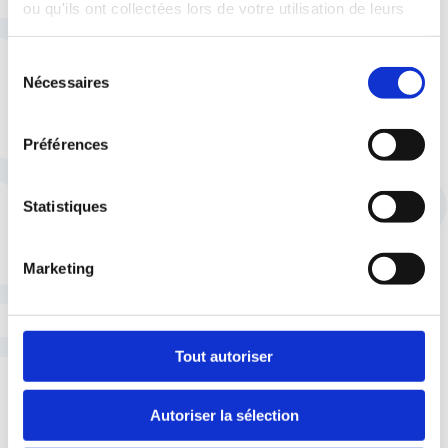
ou qu'ils ont collectées lors de votre utilisation de leurs
souvent plus favorable que la loi, quelles que
services.
soient les dispositions prévues par la loi, et
Sélection
définit les engagements de votre employeur.
Nécessaires
du
La CFTC peut vous accompagner dans ces
consentement
démarches, et vous aider à faire valoir vos
droits pour une rémunération plus juste et
Préférences
une meilleure conciliation des temps de vie.
Statistiques
À noter
Marketing
Depuis le 1er août, les commerces
situés dans les anciennes zones
Tout autoriser
touristiques et Puce (avant la refonte
de ces zones par la loi Macron)
doivent être couverts par un accord
Autoriser la sélection
collectif ou une décision de