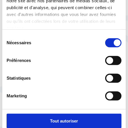
notre site avec nos partenaires de médias sociaux, de
publicité et d'analyse, qui peuvent combiner celles-ci
avec d'autres informations que vous leur avez fournies
29 juillet |
Social
Vie pratique
ou qu'ils ont collectées lors de votre utilisation de leurs
Quand syndicalisme et service
services.
public font voyager le pouvoir
Sélection
d'achat
Nécessaires
du
consentement
Préférences
Statistiques
28 juillet |
Espace presse
La CFTC dans les
médias
Sur France Inter, Imane
Marketing
Harraoui fait le point sur les
grands sujets de l'été et de la
rentrée
Tout autoriser