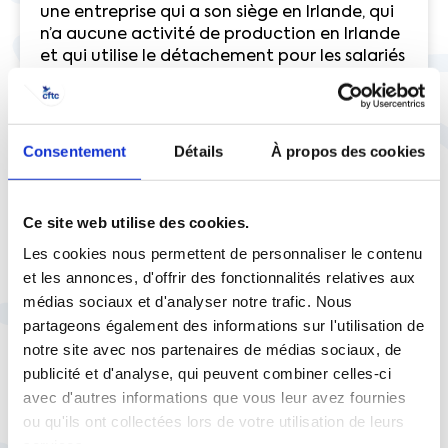
une entreprise qui a son siège en Irlande, qui
n’a aucune activité de production en Irlande
et qui utilise le détachement pour les salariés
qui travaillent dans ses usines installées en
France.
Une « liste noire »
sera mise en ligne par le
ministère du Travail. Y apparaîtront toutes
Consentement
Détails
À propos des cookies
les condamnations pour travail dissimulé en
bande organisée d’un mineur soumis à
l’obligation scolaire ou d’une personne
Ce site web utilise des cookies.
vulnérable..
Les cookies nous permettent de personnaliser le contenu
Un « droit de communication général »
et les annonces, d'offrir des fonctionnalités relatives aux
pour l’inspection du travail
. Celle-ci pourra
exiger la communication de tout document,
médias sociaux et d'analyser notre trafic. Nous
renseignement ou information utile à une
partageons également des informations sur l'utilisation de
enquête pour travail illégal, y compris auprès
notre site avec nos partenaires de médias sociaux, de
des administrations, et des tiers (organismes
publicité et d'analyse, qui peuvent combiner celles-ci
de protection sociale, fournisseurs et clients)
avec d'autres informations que vous leur avez fournies
sans que s’y oppose le secret professionnel.
ou qu'ils ont collectées lors de votre utilisation de leurs
services.