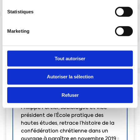
fraternité.
Statistiques
Voir aussi :
Les valeurs de la CFTC en vidéo
Marketing
Laurent Barberon
Tout autoriser
La CFTC fête ses 100 ans
Autoriser la sélection
Cette année, la CFTC célèbre aussi
Refuser
son centenaire. À cette occasion,
Philippe Portier, sociologue et vice-
président de l’École pratique des
hautes études, retrace l’histoire de la
confédération chrétienne dans un
ouvrage
à paraître en novembre 2019 :