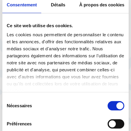
doit certes s’adapter. Mais il est aussi
Consentement
Détails
À propos des cookies
impératif de respecter les principes humains
fondamentaux et les normes sociales
internationales. En outre, le changement
Ce site web utilise des cookies.
climatique ne doit pas être aggravé. Afin de
Les cookies nous permettent de personnaliser le contenu
relever ce défi, la CFTC appelle de ses vœux
et les annonces, d'offrir des fonctionnalités relatives aux
un Grenelle de la robotique et du numérique.
médias sociaux et d'analyser notre trafic. Nous
partageons également des informations sur l'utilisation de
Voir aussi :
Grenelle du numérique : la CFTC
notre site avec nos partenaires de médias sociaux, de
interpelle les candidats
publicité et d'analyse, qui peuvent combiner celles-ci
La CFTC : un syndicat aux valeurs
avec d'autres informations que vous leur avez fournies
ou qu'ils ont collectées lors de votre utilisation de leurs
humanistes
services.
Sélection
La CFTC n’impose aucune pratique ou
Nécessaires
du
conviction religieuse mais elle est inspirée par
consentement
la morale sociale chrétienne. Ses valeurs sont
le respect de la dignité de chaque personne,
Préférences
le Bien commun, la subsidiarité et la