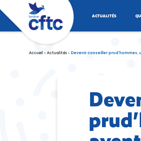
ACTUALITÉS
QU
Accueil
-
Actualités
-
Devenir conseiller prud’hommes,
Deven
prud
aven