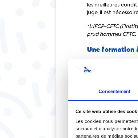
les meilleures condi
juge, il est nécessa
*L’IFCP-CFTC (l’Insti
prud’hommes CFTC, en
Une formation 
Près de 150 conseill
Saint-Denis, pour un
mandat. 75 % d’entre
CFTC, par désignatio
Consentement
du ministre de la Jus
La désignation a été 
Ce site web utilise des cook
type de militants”
, c
Les cookies nous permettent d
Prud’hommes, beauco
sociaux et d'analyser notre t
partenaires de médias sociaux