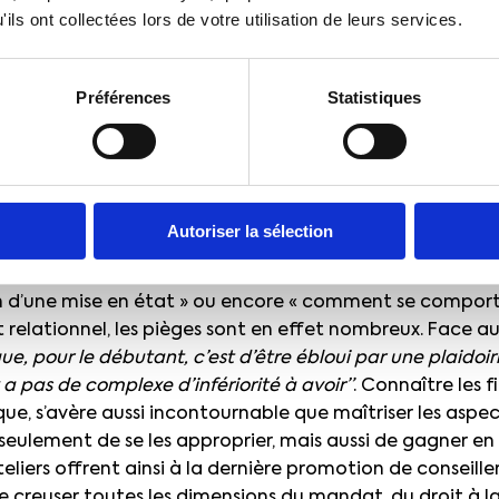
onseiller prud’hommes est un magistrat qui porte une gran
ils ont collectées lors de votre utilisation de leurs services.
endre maître, non seulement des subtilités et arcanes d
d’acteurs (tactiques et autres effets de manches), coura
is, pour peu que l’on se forme correctement (et la CFTC y
Préférences
Statistiques
, les séances plénières alternent avec des ateliers parti
eillers prud’hommes expérimentés, ou d’anciens conseil
sition de connaissances bien sûr (“initiation à l’utilisa
Autoriser la sélection
et européen”, par exemple), mais aussi des mises en situ
mportements (« la résolution de conflits des acteurs du 
on d’une mise en état » ou encore « comment se comporte
t relationnel, les pièges sont en effet nombreux. Face a
que, pour le débutant, c’est d’être ébloui par une plaidoiri
y a pas de complexe d’infériorité à avoir”
. Connaître les fi
que, s’avère aussi incontournable que maîtriser les aspect
eulement de se les approprier, mais aussi de gagner en
teliers offrent ainsi à la dernière promotion de conseil
de creuser toutes les dimensions du mandat, du droit à l