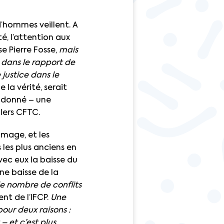
d’hommes veillent. A
té, l’attention aux
se Pierre Fosse,
mais
e dans le rapport de
e justice dans le
la vérité, serait
t donné – une
llers CFTC.
ômage, et les
les plus anciens en
ec eux la baisse du
ne baisse de la
 le nombre de conflits
nt de l’IFCP.
Une
pour deux raisons :
 – et c’est plus