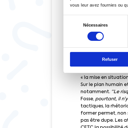
Et pour cause : le c
vous leur avez fournies ou qu'
doit rapidement se r
mais aussi des jeux 
Sélection
plaidoiries. Toutefo
Nécessaires
du
insurmontable”
.
consentement
Dans cette formation
animés par des cons
programme, de l’acqui
Refuser
droit international 
l’attitude et aux co
« la mise en situati
Sur le plan humain e
notamment.
“Le ris
Fosse,
pourtant, il n’
tactiques, la rhétori
former permet, non s
pas être dupe. Les a
CFTC la possibilité 