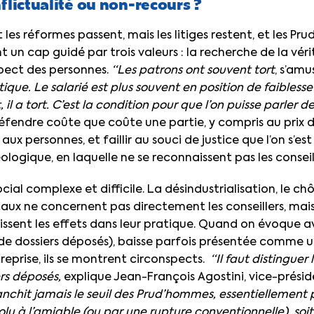
flictualité ou non-recours ?
es réformes passent, mais les litiges restent, et les Pru
 un cap guidé par trois valeurs : la recherche de la véri
espect des personnes.
“Les patrons ont souvent tort
, s’amu
ique. Le salarié est plus souvent en position de faibless
t, il a tort. C’est la condition pour que l’on puisse parler d
fendre coûte que coûte une partie, y compris au prix de 
x personnes, et faillir au souci de justice que l’on s’es
ologique, en laquelle ne se reconnaissent pas les consei
ial complexe et difficile. La désindustrialisation, le ch
x ne concernent pas directement les conseillers, mais 
ssent les effets dans leur pratique. Quand on évoque av
de dossiers déposés), baisse parfois présentée comme u
reprise, ils se montrent circonspects.
“Il faut distinguer
rs déposés,
explique Jean-François Agostini, vice-préside
ranchit jamais le seuil des Prud’hommes, essentiellement 
ésolu à l’amiable (ou par une rupture conventionnelle), soit