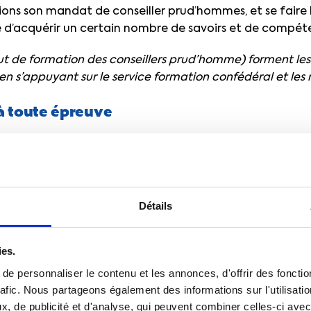
tions son mandat de conseiller prud’hommes, et se faire 
ire d’acquérir un certain nombre de savoirs et de compét
tut de formation des conseillers prud’homme) forment les 
 s’appuyant sur le service formation confédéral et les 
à toute épreuve
ers prud’hommes, adhérents à la CFTC, se sont donc retr
e rencontre nationale de formation, moins d’un an après
 eux sont nouveaux. Ils ont débuté en janvier 2018, sur p
n, et ensuite sur nomination, par arrêté conjoint du mini
Détails
tice.
faite sur dossier.
“Pour aller coller des affiches, on peu
ies.
onfie Pierre Fosse, président du conseil de l’IFCP, mais,
« e
e personnaliser le contenu et les annonces, d'offrir des fonctio
up ne se sentent pas capables ».
rafic. Nous partageons également des informations sur l'utilisati
, de publicité et d'analyse, qui peuvent combiner celles-ci avec