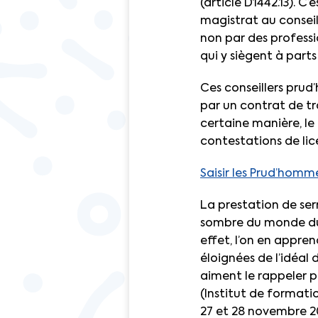
(article D1442.13). C
magistrat au conseil 
non par des professi
qui y siègent à parts
Ces conseillers prud
par un contrat de tra
certaine manière, le 
contestations de li
Saisir les Prud’homm
La prestation de se
sombre du monde du 
effet, l’on en appren
éloignées de l’idéal 
aiment le rappeler p
(Institut de formati
27 et 28 novembre 201