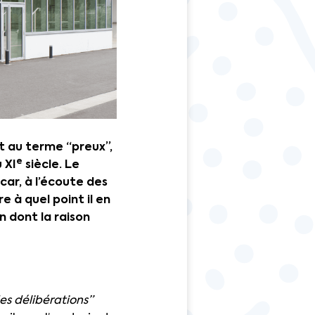
it au terme “preux”,
e
 XI
siècle. Le
car, à l’écoute des
 à quel point il en
n dont la raison
des délibérations”