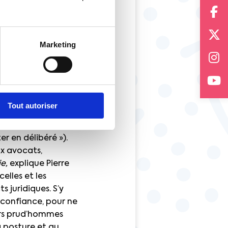
de responsabilité. Il
u Code du travail,
nt lors des
 tient),
“ce n’est pas
Marketing
cipatifs ; tous deux
lers prud’hommes. Au
tion des sources de
Tout autoriser
ation touchant à
procès prud’homal »,
r en délibéré »).
ux avocats,
e,
explique Pierre
celles et les
s juridiques. S’y
 confiance, pour ne
lers prud’hommes
a posture et au