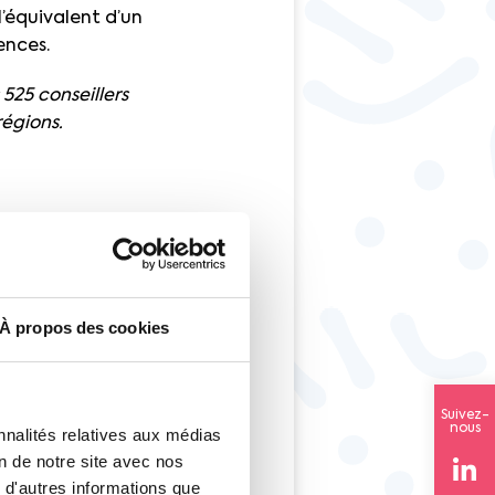
l’équivalent d’un
ences.
525 conseillers
régions.
ouvés en Seine-
 le début de leur
roposition de la
stre du Travail et
À propos des cookies
t compter sur tout
n ce qui concerne les
Suivez-
nous
nnalités relatives aux médias
on de notre site avec nos
 d'autres informations que