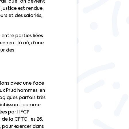
ail, que l’on devient
 justice est rendue,
rs et des salariés,
entre parties liées
iennent là où, d’une
sur des
tions avec une face
Aux Prud’hommes, en
logiques parfois très
nrichissant, comme
es par l’IFCP
de la CFTC, les 26,
r, pour exercer dans