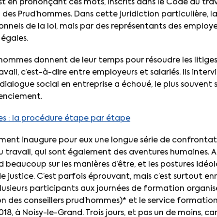
’est en prononçant ces mots, inscrits dans le Code du trav
des Prud’hommes. Dans cette juridiction particulière, la
onnels de la loi, mais par des représentants des employeu
 égales.
’hommes donnent de leur temps pour résoudre les litiges 
vail, c’est-à-dire entre employeurs et salariés. Ils interv
dialogue social en entreprise a échoué, le plus souvent 
cenciement.
es : la procédure étape par étape
rment inaugure pour eux une longue série de confronta
travail, qui sont également des aventures humaines. 
d beaucoup sur les manières d’être, et les postures idéo
de justice. C’est parfois éprouvant, mais c’est surtout e
lusieurs participants aux journées de formation organisé
on des conseillers prud’hommes)* et le service formation 
8, à Noisy-le-Grand. Trois jours, et pas un de moins, ca