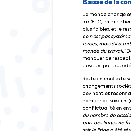
Baisse de la con
Le monde change et l
la CFTC, on maintient
plus faibles, et le r
ce n’est pas systémat
forces, mais s’il a tor
monde du travail.”
Dé
manquer de respect au
position par trop idé
Reste un contexte soc
changements sociétau
devinent et reconnai
nombre de saisines (
conflictualité en ent
du nombre de dossie
part des litiges ne f
soit le litige a été r