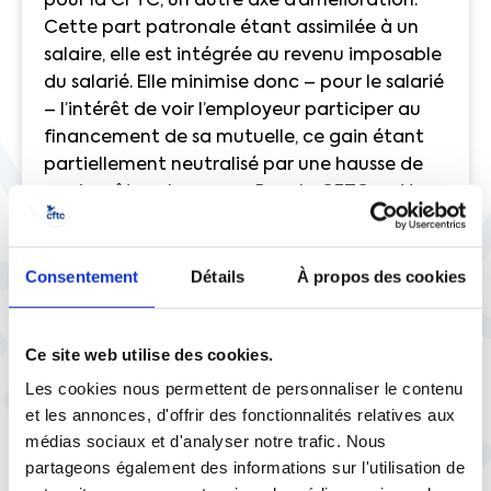
pour la CFTC, un autre axe d’amélioration.
Cette part patronale étant assimilée à un
salaire, elle est intégrée au revenu imposable
du salarié. Elle minimise donc – pour le salarié
– l’intérêt de voir l’employeur participer au
financement de sa mutuelle, ce gain étant
partiellement neutralisé par une hausse de
son impôt sur le revenu. Pour la CFTC, cette
participation de l’employeur est injustement
considérée comme du salaire, la somme
qu’elle représente ne pouvant en effet être
Consentement
Détails
À propos des cookies
utilisée à leur guise par les travailleurs. Notre
organisation propose donc que cette part
Ce site web utilise des cookies.
obligatoire de 50%
soit exclue du revenu
fiscal de référence du bénéficiaire
. Ce n’est
Les cookies nous permettent de personnaliser le contenu
que si l’employeur décide de prendre à sa
et les annonces, d'offrir des fonctionnalités relatives aux
charge un taux supérieur – donc
médias sociaux et d'analyser notre trafic. Nous
partageons également des informations sur l'utilisation de
facultativement – que la part excédant le