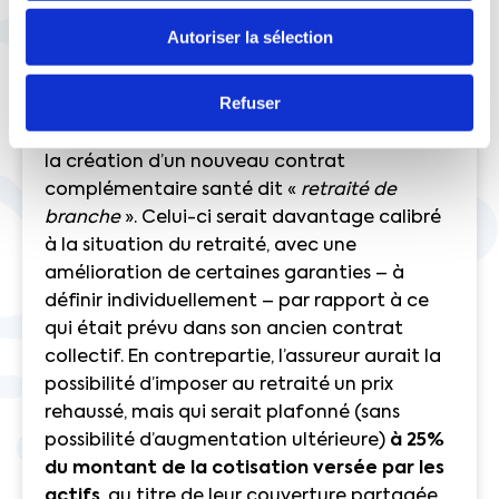
complétement déplafonnés. Une fois sortis
de la couverture collective des salariés, les
Autoriser la sélection
retraités payent donc très chers leurs
complémentaires santé.
Refuser
Pour y remédier, notre organisation propose
la création d’un nouveau contrat
complémentaire santé dit «
retraité de
branche
». Celui-ci serait davantage calibré
à la situation du retraité, avec une
amélioration de certaines garanties – à
définir individuellement – par rapport à ce
qui était prévu dans son ancien contrat
collectif. En contrepartie, l’assureur aurait la
possibilité d’imposer au retraité un prix
rehaussé, mais qui serait plafonné (sans
possibilité d’augmentation ultérieure)
à 25%
du montant de la cotisation versée par les
actifs
, au titre de leur couverture partagée.