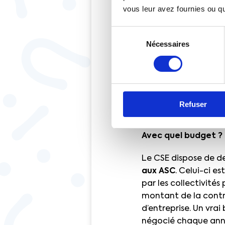
que soit la nature du
vous leur avez fournies ou qu'
n’étant pas davantage
Sélection
Le Comité social et 
Nécessaires
du
de la politique socia
consentement
discriminatoires : l’
sans distinction d’a
etc. L’implication de
collectives…) jouera 
Refuser
engagées.
Avec quel budget ?
Le CSE dispose de d
aux ASC
. Celui-ci e
par les collectivités
montant de la contr
d’entreprise. Un vra
négocié chaque ann