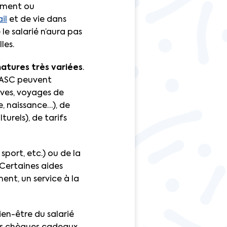
tement ou
il
et de vie dans
le salarié n’aura pas
les.
natures très variées
.
s ASC peuvent
tives, voyages de
e, naissance…), de
rels), de tarifs
sport, etc.) ou de la
Certaines aides
nt, un service à la
ien-être du salarié