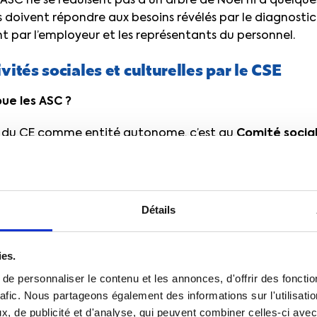
es ASC ne se réduisent pas à un arbre de Noël ni à quelq
les doivent répondre aux besoins révélés par le diagnostic
t par l’employeur et les représentants du personnel.
vités sociales et culturelles par le CSE
bue les ASC ?
on du CE comme entité autonome, c’est au
Comité socia
le instance représentative du personnel, d’assurer la g
us de 50 salariés. Les activités sociales et culturelles pe
-mêmes, mais également par une commission spéciale cré
ar le CSE, ou encore des organismes créés par le CSE et 
Détails
aque cas, l’employeur doit respecter le monopole du CS
t culturelles.
ies.
e personnaliser le contenu et les annonces, d'offrir des fonctio
rafic. Nous partageons également des informations sur l'utilisati
e de priorité réservées aux salariés et anciens salariés d
, de publicité et d'analyse, qui peuvent combiner celles-ci avec