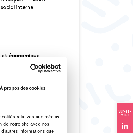
ues chèques cadeaux
 social interne
l et économique
estion des ASC dans
uvent être gérées par
ée au sein du CSE,
ayant reçu une
À propos des cookies
E en matière
Suivez-
nous
nnalités relatives aux médias
on de notre site avec nos
e l’entreprise (quelle
 d'autres informations que