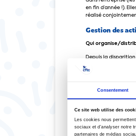
dans l’entreprise (l
en fin d’année !). El
réalisé conjointemen
Gestion des acti
Qui organise/distri
Depuis la dispariti
(CSE)
, désormais seu
les entreprises de pl
les élus du CSE eux
des tiers désignés p
Consentement
délégation. Dans ch
d’activités sociales e
Ce site web utilise des cook
Qui en bénéficie ?
Les cookies nous permettent d
sociaux et d'analyser notre t
Les ASC sont par ordr
partenaires de médias sociaux