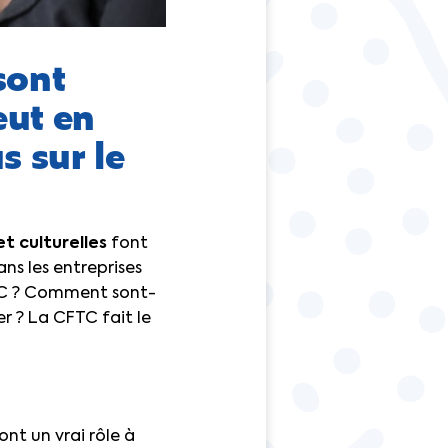
 sont
eut en
s sur le
et culturelles
font
ns les entreprises
 ASC ? Comment sont-
er ? La CFTC fait le
ont un vrai rôle à