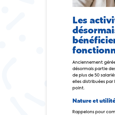
Les activi
désormais
bénéficie
fonction
Anciennement gérées 
désormais partie de
de plus de 50 salari
elles distribuées par
point.
Nature et utili
Rappelons pour com