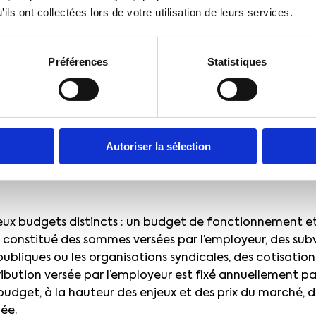
 contrat), à leur famille, aux stagiaires. À noter : la noti
ils ont collectées lors de votre utilisation de leurs services.
 précisée par la loi, il appartient au CSE d’en délimiter
économique est libre de fixer les
critères d’attribution
Préférences
Statistiques
le qu’il souhaite mener, à condition que ces critères ne 
accès aux ASC est accordé sur critères objectifs (quotient
ppartenance à une catégorie professionnelle, à une orga
s salariés (sondages internes, taux de participation aux 
par ailleurs un rôle important dans le choix et la réussit
Autoriser la sélection
eux budgets distincts : un budget de fonctionnement e
st constitué des sommes versées par l’employeur, des su
 publiques ou les organisations syndicales, des cotisation
ibution versée par l’employeur est fixé annuellement p
i budget, à la hauteur des enjeux et des prix du marché, 
ée.