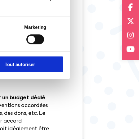
on de “famille”
 le périmètre.
 des ASC
en fonction
Marketing
soient jamais
 familial, revenus),
nisation syndicale,
activités
e des actions
Tout autoriser
t
un budget dédié
bventions accordées
s, des dons, etc. Le
ar accord
doit idéalement être