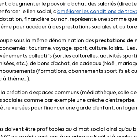
tent d’augmenter le pouvoir d’achat des salariés (direc
forcer le lien social, d’
améliorer les conditions de trava
 dotation, financière ou non, représente une somme que 
ême pour accéder à des prestations sociales et culturel
groupe sous la même dénomination des
prestations de 
concernés : tourisme, voyage, sport, culture, loisirs… Le
énements collectifs (sorties culturelles, activités spor
nisées, etc.), de bons d’achat, de cadeaux (Noël, mariag
boursements (formations, abonnements sportifs et cultu
c à thème…).
de la création d’espaces communs (médiathèque, salle de 
s sociales comme par exemple une crèche d’entreprise. 
re versées pour financer une garde d’enfant, un logeme
s doivent être profitables au climat social ainsi qu’au b