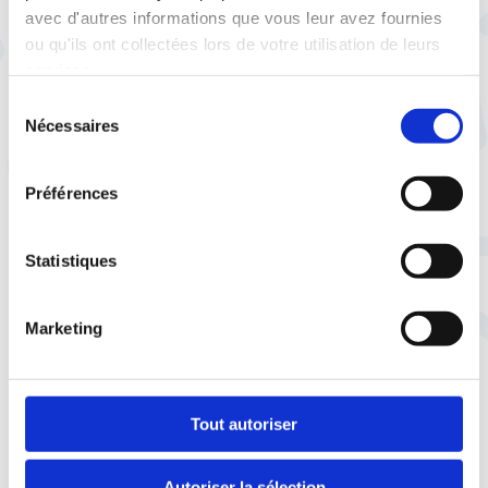
Tout à fait. Pour rappel, le HCE, dont la CFTC
avec d'autres informations que vous leur avez fournies
est membre, a pour mission d’assurer la
ou qu'ils ont collectées lors de votre utilisation de leurs
concertation avec la société civile et
services.
d’animer le débat public
pour combattre les
Sélection
inégalités femmes-hommes, notamment
Nécessaires
du
en matière salariale
. Cependant, l’année
consentement
dernière, un autre organisme, le Haut conseil
Préférences
des rémunérations (HCREP) a été créé, afin
de faciliter les augmentations de salaires en
France.
Statistiques
Depuis la création du HCREP, les sujets liés à
l’égalité salariale ont tendance à être
Marketing
davantage débattus dans cette instance au
détriment du HCE, qui souffre d’un manque
important de moyens. Pourtant, les membres
Tout autoriser
du HCE ont précisément une expertise et une
expérience avancée sur toutes les questions
Autoriser la sélection
liées aux disparités de revenus femmes-