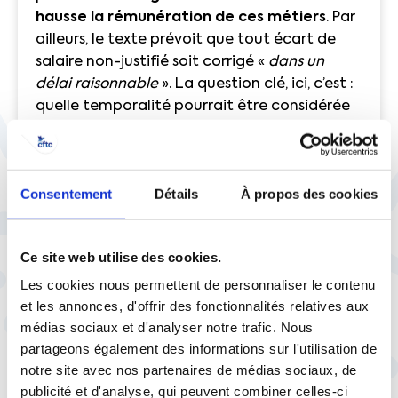
hausse la rémunération de ces métiers
. Par
ailleurs, le texte prévoit que tout écart de
salaire non-justifié soit corrigé «
dans un
délai raisonnable
». La question clé, ici, c’est :
quelle temporalité pourrait être considérée
comme raisonnable? Les organisations
syndicales plaident pour qu’une vraie
concertation soit mise en œuvre sur le sujet,
Consentement
Détails
À propos des cookies
pas qu’elles soient simplement consultées par
le gouvernement.
A cet égard, la CFTC et les autres
Ce site web utilise des cookies.
syndicats alertent notamment sur
Les cookies nous permettent de personnaliser le contenu
le manque de considération du
et les annonces, d'offrir des fonctionnalités relatives aux
gouvernement, à l’égard du Haut
médias sociaux et d'analyser notre trafic. Nous
partageons également des informations sur l'utilisation de
Conseil à l’égalité (HCE)…
notre site avec nos partenaires de médias sociaux, de
publicité et d'analyse, qui peuvent combiner celles-ci