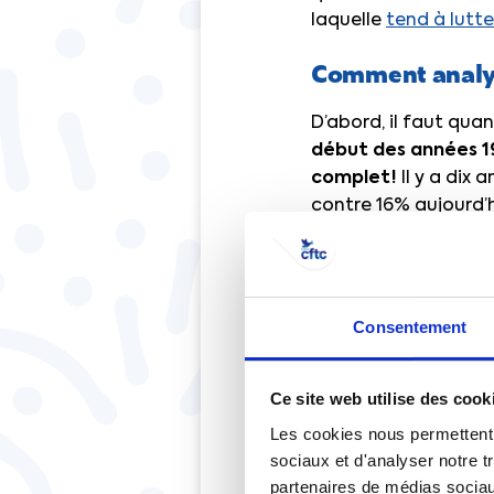
laquelle
tend à lutte
Comment analys
D’abord, il faut qua
début des années 1
complet !
Il y a dix
contre 16% aujourd’h
les années 1970.
27 % des f
Consentement
hommes
Ce site web utilise des cook
Certains écarts res
Les cookies nous permettent d
sur l’autonomie é
sociaux et d'analyser notre t
séparent – surtout si
partenaires de médias sociaux