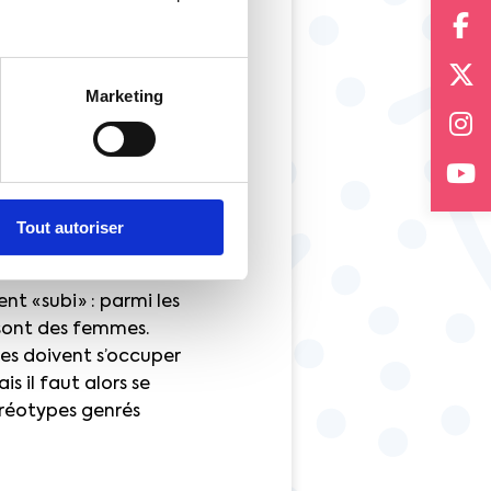
inoritaire. Certes,
e amélioration
’avant. Il existe
 à responsabilités.
Marketing
les 10 % des salariés
Tout autoriser
est le temps partiel :
emble des
t « subi » : parmi les
 sont des femmes.
les doivent s’occuper
s il faut alors se
éréotypes genrés