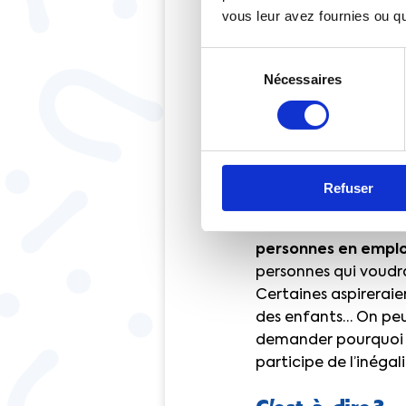
Seconde préoccupatio
vous leur avez fournies ou qu'
elle est de 45 % auj
considérable… Mais, 
Sélection
donc un décalage ent
Nécessaires
du
Et, quand on affine n
consentement
du privé les mieux p
C’est le fameux
Refuser
Tout à fait. L’autre 
27 % des femmes so
personnes en emplo
personnes qui voudr
Certaines aspireraie
des enfants… On peut
demander pourquoi l
participe de l’inégali
C’est-à-dire ?