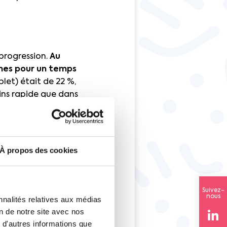
progression.
Au
mes pour un temps
let) était de 22 %,
ins rapide que dans
 % des
À propos des cookies
Suivez-
a un effet majeur
nous
nnalités relatives aux médias
a pauvreté si elles se
on de notre site avec nos
 pension de retraite.
 d'autres informations que