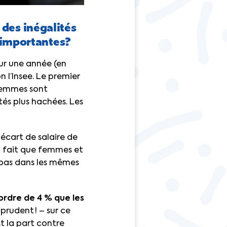
 des inégalités
 importantes?
ur une année (en
 l’Insee. Le premier
 femmes sont
tés plus hachées. Les
 écart de salaire de
u fait que femmes et
 pas dans les mêmes
’ordre de 4 % que les
 prudent ! – sur ce
st la part contre