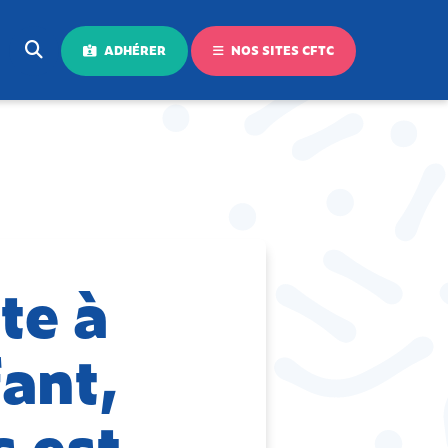
ADHÉRER
NOS SITES CFTC
te à
fant,
s est