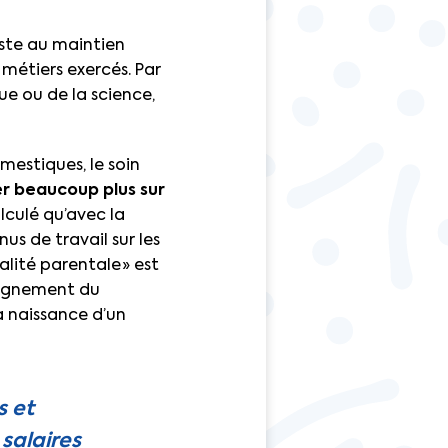
iste au maintien
métiers exercés. Par
ue ou de la science,
omestiques, le soin
er beaucoup plus sur
culé qu’avec la
s de travail sur les
lité parentale » est
oignement du
a naissance d’un
s et
 salaires