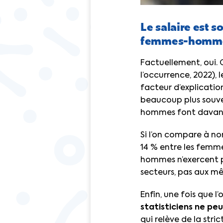
Le salaire est s
femmes-hommes.
Factuellement, oui. 
l’occurrence, 2022),
facteur d’explication
beaucoup plus souven
hommes font davant
Si l’on compare à no
14 % entre les femme
hommes n’exercent p
secteurs, pas aux m
Enfin, une fois que 
statisticiens ne pe
qui relève de la stri