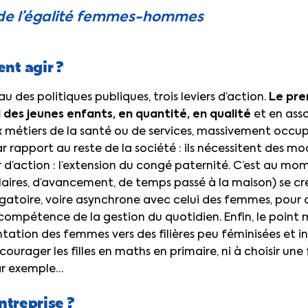
 de l’égalité femmes-hommes
nt agir ?
au des politiques publiques, trois leviers d’action.
Le pre
l des jeunes enfants, en quantité, en qualité
et en asso
x métiers de la santé ou de services, massivement occu
r rapport au reste de la société : ils nécessitent des m
r d’action : l’extension du congé paternité. C’est au mo
laires, d’avancement, de temps passé à la maison) se cre
igatoire, voire asynchrone avec celui des femmes, pour
compétence de la gestion du quotidien. Enfin, le point ma
entation des femmes vers des filières peu féminisées et 
courager les filles en maths en primaire, ni à choisir une 
ar exemple…
entreprise ?