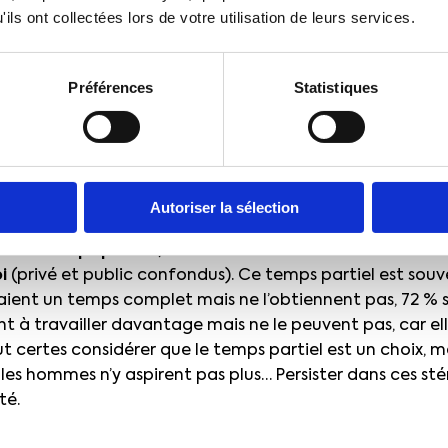
n : la part des femmes parmi les cadres est toujours m
ils ont collectées lors de votre utilisation de leurs services.
ourd’hui, contre 22 % au début des années 1980. C’est un
attention : les femmes sont aujourd’hui plus diplômées qu
re leur niveau de qualification et leur accès aux postes
Préférences
Statistiques
otre analyse des hauts salaires, on constate que, parmi 
ayés, la part des femmes est de 34 %…
 « plafond de verre » ?
Autoriser la sélection
facteur qui a un effet énorme sur les écarts de salaires, c’
nt à temps partiel, contre 9 % des hommes sur l’ens
i
(privé et public confondus). Ce temps partiel est souven
aient un temps complet mais ne l’obtiennent pas, 72 %
nt à travailler davantage mais ne le peuvent pas, car el
 certes considérer que le temps partiel est un choix, mai
es hommes n’y aspirent pas plus… Persister dans ces st
té.