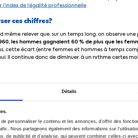
r l’index de l’égalité professionnelle
.
er ces chiffres?
nd même relever que, sur un temps long, on observe une 
960, les hommes gagnaient 60 % de plus que les fem
 ans, cette écart (entre femmes et hommes à temps comp
ui. Il continue donc de diminuer, à un rythme certes mo
emmes travaillent à temps partiel, contre 9
Détails
ies.
tent cependant préoccupants.
L’écart salarial de 24 % 
e personnaliser le contenu et les annonces, d'offrir des fonctio
conomique des femmes
, sur leur risque de basculer dans l
rafic. Nous partageons également des informations sur l'utilisati
 elles ont des enfants –, sur leur plus faible montant de
, de publicité et d'analyse, qui peuvent combiner celles-ci avec