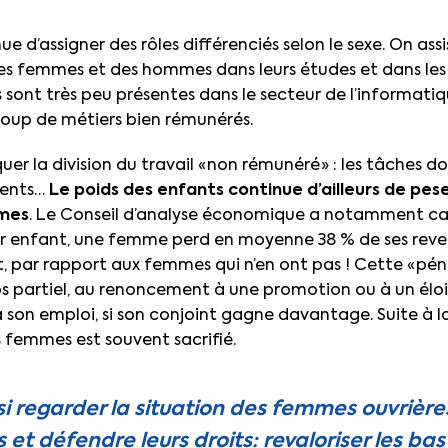
e d’assigner des rôles différenciés selon le sexe. On ass
es femmes et des hommes dans leurs études et dans les 
sont très peu présentes dans le secteur de l’informatiq
coup de métiers bien rémunérés.
quer la division du travail « non rémunéré » : les tâches d
rents…
Le poids des enfants continue d’ailleurs de pes
mmes
. Le Conseil d’analyse économique a notamment cal
r enfant, une femme perd en moyenne 38 % de ses revenu
t, par rapport aux femmes qui n’en ont pas ! Cette « péna
s partiel, au renoncement à une promotion ou à un él
son emploi, si son conjoint gagne davantage. Suite à l
s femmes est souvent sacrifié.
ssi regarder la situation des femmes ouvrière
et défendre leurs droits: revaloriser les bas