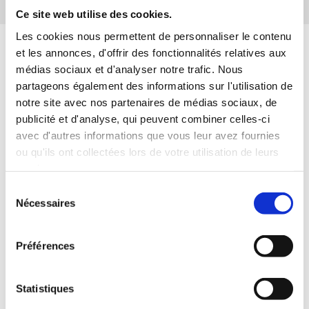
Ce site web utilise des cookies.
Les cookies nous permettent de personnaliser le contenu
et les annonces, d'offrir des fonctionnalités relatives aux
médias sociaux et d'analyser notre trafic. Nous
partageons également des informations sur l'utilisation de
notre site avec nos partenaires de médias sociaux, de
publicité et d'analyse, qui peuvent combiner celles-ci
avec d'autres informations que vous leur avez fournies
ou qu'ils ont collectées lors de votre utilisation de leurs
ACTUALITÉS
services.
Sélection
Quand syndicalisme et service public font
Nécessaires
du
voyager le pouvoir d'achat
consentement
Découvrez le nouveau guide de lutte contre les
Préférences
violences sexistes et sexuelles de la CFTC
Lutte contre les violences sexistes et sexuelles : à
l'UCANSS, la CFTC signe un accord d'entreprise
Statistiques
pour protéger les travailleurs