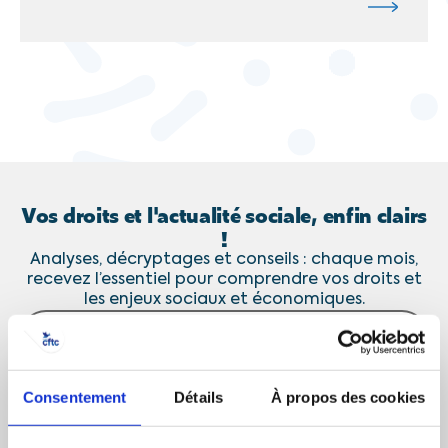
Vos droits et l'actualité sociale, enfin clairs
!
Analyses, décryptages et conseils : chaque mois,
recevez l’essentiel pour comprendre vos droits et
les enjeux sociaux et économiques.
J’accepte de recevoir les communications de la CFTC
Consentement
Détails
À propos des cookies
JE M’ABONNE
Désinscription en 1 clic