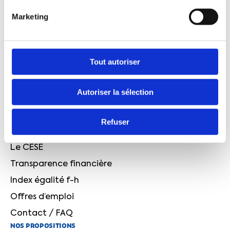
L'édito de Cyril Chabanier : face à l'urgence, le
Marketing
sursaut n'est plus une option, c'est une exigence!
Canicule : face au réchauffement climatique, la
France avance, mais trop lentement
QUI SOMMES-NOUS ?
Tout autoriser
Le projet CFTC
Autoriser la sélection
Quelques chiffres
Notre histoire
Refuser
L’équipe dirigeante
Le CESE
Transparence financière
Index égalité f-h
Offres d’emploi
Contact / FAQ
NOS PROPOSITIONS