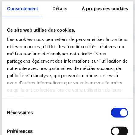
davantage ce qu’il adviendra précisément
Consentement
Détails
À propos des cookies
de ses salariés
», regrette Franck Guédé.
Un rachat qui doit encore avoir
Ce site web utilise des cookies.
l’aval des autorités de la
Les cookies nous permettent de personnaliser le contenu
concurrence
et les annonces, d'offrir des fonctionnalités relatives aux
médias sociaux et d'analyser notre trafic. Nous
Alors qu’une première phase de pourparlers
partageons également des informations sur l'utilisation de
commence début juillet entre les partenaires
notre site avec nos partenaires de médias sociaux, de
sociaux et le trio d’acheteurs, la CFTC aura
publicité et d'analyse, qui peuvent combiner celles-ci
pour objectif de négocier une batterie de
avec d'autres informations que vous leur avez fournies
mesures ambitieuses,
pour accompagner et
ou qu'ils ont collectées lors de votre utilisation de leurs
protéger au maximum les salariés
. «
Nous
services.
allons d’abord demander à ce que la
Sélection
garantie d’emploi de 3 ans – à laquelle se
Nécessaires
du
sont engagés les acquéreurs par
consentement
communiqué – soit étendue à minima jusqu’à
Préférences
juin 2030,
reprend Franck Guédé
. Si le closing