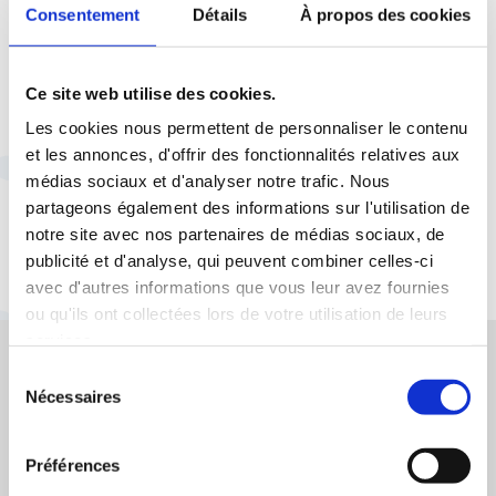
29 avril 2021 |
Social
Consentement
Détails
À propos des cookies
Partager la valeur pour
dynamiser l’économie
française
Ce site web utilise des cookies.
Les cookies nous permettent de personnaliser le contenu
et les annonces, d'offrir des fonctionnalités relatives aux
médias sociaux et d'analyser notre trafic. Nous
partageons également des informations sur l'utilisation de
notre site avec nos partenaires de médias sociaux, de
publicité et d'analyse, qui peuvent combiner celles-ci
avec d'autres informations que vous leur avez fournies
ou qu'ils ont collectées lors de votre utilisation de leurs
services.
Vos droits et l'actualité sociale, enfin clairs
Sélection
Nécessaires
!
du
consentement
Analyses, décryptages et conseils : chaque mois,
recevez l’essentiel pour comprendre vos droits et
Préférences
les enjeux sociaux et économiques.