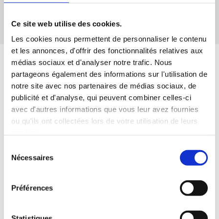
JE M’ABONNE
Désinscription en 1 clic
Ce site web utilise des cookies.
Les cookies nous permettent de personnaliser le contenu
et les annonces, d'offrir des fonctionnalités relatives aux
médias sociaux et d'analyser notre trafic. Nous
partageons également des informations sur l'utilisation de
notre site avec nos partenaires de médias sociaux, de
publicité et d'analyse, qui peuvent combiner celles-ci
avec d'autres informations que vous leur avez fournies
ou qu'ils ont collectées lors de votre utilisation de leurs
services.
ACTUALITÉS
Sélection
Nécessaires
du
Quand syndicalisme et service public font
consentement
voyager le pouvoir d'achat
Préférences
Découvrez le nouveau guide de lutte contre les
violences sexistes et sexuelles de la CFTC
Lutte contre les violences sexistes et sexuelles : à
Statistiques