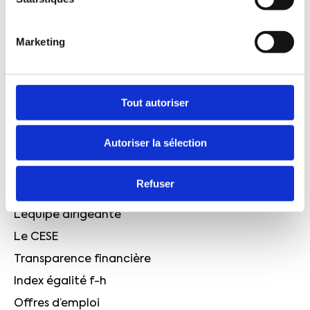
l'UCANSS, la CFTC signe un accord d'entreprise
pour protéger les travailleurs
Marketing
L'édito de Cyril Chabanier : face à l'urgence, le
sursaut n'est plus une option, c'est une exigence!
Canicule : face au réchauffement climatique, la
Tout autoriser
France avance, mais trop lentement
QUI SOMMES-NOUS ?
Autoriser la sélection
Le projet CFTC
Quelques chiffres
Refuser
Notre histoire
L’équipe dirigeante
Le CESE
Transparence financière
Index égalité f-h
Offres d’emploi