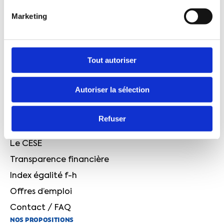
L'édito de Cyril Chabanier : face à l'urgence, le
Marketing
sursaut n'est plus une option, c'est une exigence!
Canicule : face au réchauffement climatique, la
France avance, mais trop lentement
QUI SOMMES-NOUS ?
Tout autoriser
Le projet CFTC
Autoriser la sélection
Quelques chiffres
Notre histoire
Refuser
L’équipe dirigeante
Le CESE
Transparence financière
Index égalité f-h
Offres d’emploi
Contact / FAQ
NOS PROPOSITIONS