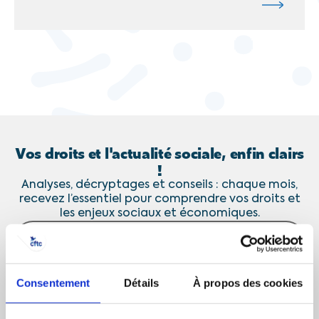
Vos droits et l'actualité sociale, enfin clairs
!
Analyses, décryptages et conseils : chaque mois,
recevez l’essentiel pour comprendre vos droits et
les enjeux sociaux et économiques.
J’accepte de recevoir les communications de la CFTC
Consentement
Détails
À propos des cookies
JE M’ABONNE
Désinscription en 1 clic