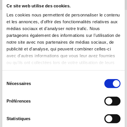
Ce site web utilise des cookies.
Les cookies nous permettent de personnaliser le contenu
et les annonces, d'offrir des fonctionnalités relatives aux
médias sociaux et d'analyser notre trafic. Nous
partageons également des informations sur l'utilisation de
notre site avec nos partenaires de médias sociaux, de
publicité et d'analyse, qui peuvent combiner celles-ci
avec d'autres informations que vous leur avez fournies
ou qu'ils ont collectées lors de votre utilisation de leurs
ACTUALITÉS
services.
Sélection
Quand syndicalisme et service public font
Nécessaires
du
voyager le pouvoir d'achat
consentement
Découvrez le nouveau guide de lutte contre les
Préférences
violences sexistes et sexuelles de la CFTC
Lutte contre les violences sexistes et sexuelles : à
l'UCANSS, la CFTC signe un accord d'entreprise
Statistiques
pour protéger les travailleurs