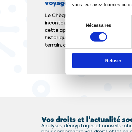
voyager le pouvoir d'achat
vous leur avez fournies ou qu'
Le Chèque-Vacances est un acquis s
Sélection
incontournable. Mais derrière ce ca
Nécessaires
du
cette application mobile se cache u
consentement
historique. Entre impulsion d’État e
terrain, comment...
Refuser
Vos droits et l'actualité soc
Analyses, décryptages et conseils : cha
pour comprendre vos droits et les enj