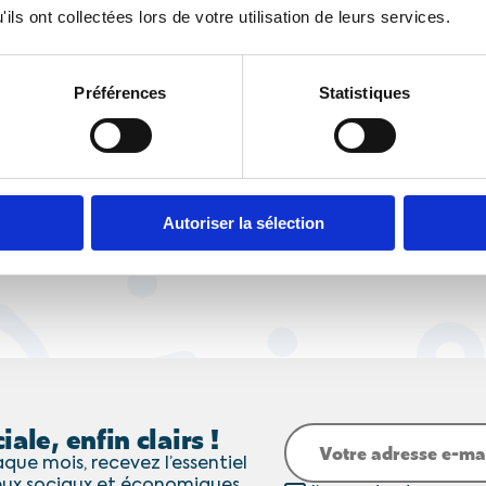
point sur les g
ils ont collectées lors de votre utilisation de leurs services.
rentrée
ocial
rnet de chèques ou
Invitée par France 
Préférences
Statistiques
ne alliance
Expression Directe,
t négociation de
CFTC Imane Harraou
sociaux et syndicaux
Autoriser la sélection
iale, enfin clairs !
que mois, recevez l’essentiel
eux sociaux et économiques.