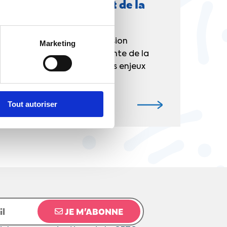
rands sujets de l'été et de la
Inter dans le cadre de l’émission
Marketing
 la secrétaire générale adjointe de la
i a pu revenir sur les grands enjeux
...
Tout autoriser
JE M’ABONNE