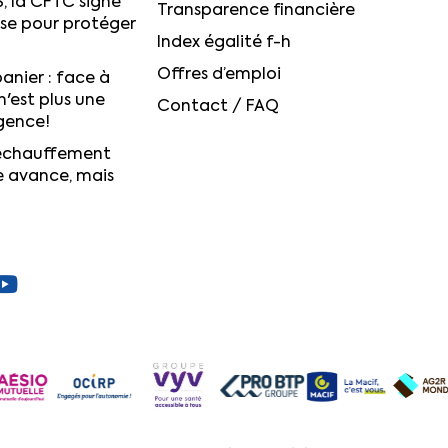
S, la CFTC signe
Transparence financière
ise pour protéger
Index égalité f-h
Offres d’emploi
anier : face à
n'est plus une
Contact / FAQ
igence!
réchauffement
e avance, mais