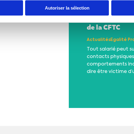
Découvrez le n
Autoriser la sélection
contre les viol
de la CFTC
ActualitésEgalité Pr
Tout salarié peut su
contacts physiques
comportements inap
dire être victime d’