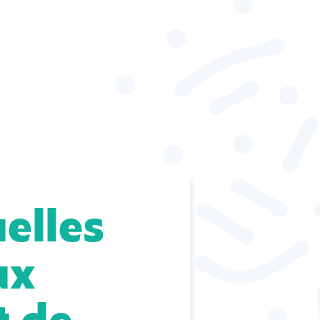
elles
ux
t de