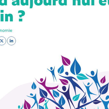
in ?
onomie