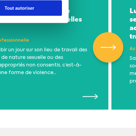
ouveau guide de lutte
Lu
Tout autoriser
ences sexistes et sexuelles
s
a
tr
ofessionnelle
Ac
bir un jour sur son lieu de travail des
 de nature sexuelle ou des
Sa
propriés non consentis, c’est-à-
so
une forme de violence...
me
pr