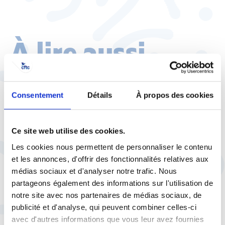
À lire aussi
Consentement
Détails
À propos des cookies
3 janvier |
Non catégorisé
DECOUVREZ LES VACANCES
DE VOTRE VIE AVEC Msc
Ce site web utilise des cookies.
Croisières
Les cookies nous permettent de personnaliser le contenu
et les annonces, d'offrir des fonctionnalités relatives aux
médias sociaux et d'analyser notre trafic. Nous
partageons également des informations sur l'utilisation de
notre site avec nos partenaires de médias sociaux, de
publicité et d'analyse, qui peuvent combiner celles-ci
1 octobre |
Non catégorisé
avec d'autres informations que vous leur avez fournies