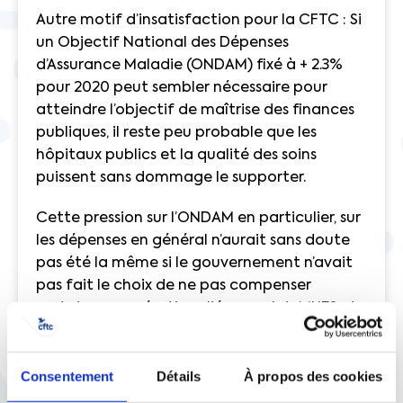
Autre motif d’insatisfaction pour la CFTC : Si
un Objectif National des Dépenses
d’Assurance Maladie (ONDAM) fixé à + 2.3%
pour 2020 peut sembler nécessaire pour
atteindre l’objectif de maîtrise des finances
publiques, il reste peu probable que les
hôpitaux publics et la qualité des soins
puissent sans dommage le supporter.
Cette pression sur l’ONDAM en particulier, sur
les dépenses en général n’aurait sans doute
pas été la même si le gouvernement n’avait
pas fait le choix de ne pas compenser
certaines exonérations liées aux lois MUES et
Pacte. Il existe pourtant un principe de
compensation inscrit dans la loi Veil de 1994
Consentement
Détails
À propos des cookies
qui garantit que toutes les ressources de la
sécurité sociale lui sont bien attribuées.