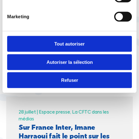
À lire aussi
Marketing
29 juillet |
Social
Vie pratique
Tout autoriser
Quand syndicalisme et service
public font voyager le pouvoir
Autoriser la sélection
d'achat
Refuser
28 juillet |
Espace presse
La CFTC dans les
médias
Sur France Inter, Imane
Harraoui fait le point sur les