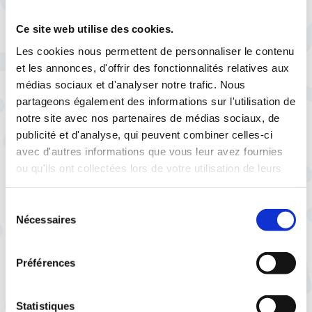
Dès lors, afficher un déficit à 5 milliards
Ce site web utilise des cookies.
d’euros est un trompe-l’œil qui ne
Les cookies nous permettent de personnaliser le contenu
correspond pas aux efforts qui ont été
et les annonces, d'offrir des fonctionnalités relatives aux
réalisés par les différentes branches de la
médias sociaux et d'analyser notre trafic. Nous
sécurité sociale gérées paritairement.
partageons également des informations sur l'utilisation de
C’est pourquoi la CFTC votera contre le
notre site avec nos partenaires de médias sociaux, de
PLFSS dans les caisses nationales de
publicité et d'analyse, qui peuvent combiner celles-ci
sécurité sociale.
avec d'autres informations que vous leur avez fournies
ou qu'ils ont collectées lors de votre utilisation de leurs
Télécharger au format .pdf
services.
Sélection
Nécessaires
du
consentement
Préférences
Statistiques