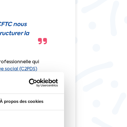
CFTC nous
ucturer la
ofessionnelle qui
e social (C2PDS)
iser pour organiser
r application et
À propos des cookies
oir rapidement le
éral de la CFTC pour