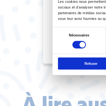
Les cookies nous permettent d
La CFTC participera 
sociaux et d'analyser notre t
régulièrement et rem
partenaires de médias sociaux
commissions de suivi,
vous leur avez fournies ou qu'
De la même manière 
Sélection
négociations qui ont
Nécessaires
du
consentement
Télécharger le com
Refuser
À lire au