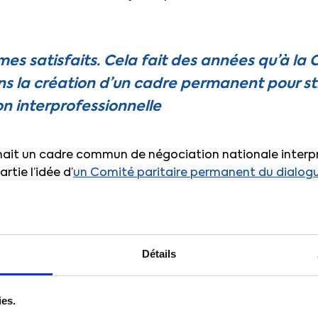
s satisfaits. Cela fait des années qu’à la 
 la création d’un cadre permanent pour str
n interprofessionnelle
 nait un cadre commun de négociation nationale interpr
rtie l’idée d’
un Comité paritaire permanent du dialogu
e par la CFTC depuis plus de dix ans
.
 espace de dialogue continu et nous pouvons aussi l’util
 amont des négociations, promouvoir les ANI, évaluer leu
Détails
des d’interprétations sur les accords passés… Il va fall
faire vivre dans la durée »
, a considéré le Bureau conféd
 signer l’accord.
ies.