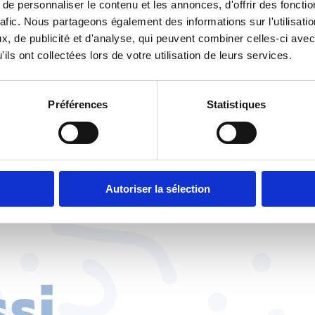
e personnaliser le contenu et les annonces, d'offrir des fonctio
activement à cet espace de dialogue et veillera à ce qu’
rafic. Nous partageons également des informations sur l'utilisati
plisse toutes ses missions. En effet, on a trop souvent p
, de publicité et d'analyse, qui peuvent combiner celles-ci avec
 qui n’ont jamais été mises en place.
ils ont collectées lors de votre utilisation de leurs services.
nous devrons être intransigeants quant au respect de
 été définies en vue de garantir la qualité du dialogue s
Préférences
Statistiques
muniqué au format .pdf
Autoriser la sélection
ssi