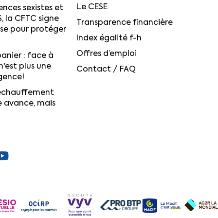
Le CESE
ences sexistes et
S, la CFTC signe
Transparence financière
ise pour protéger
Index égalité f-h
Offres d’emploi
anier : face à
n'est plus une
Contact / FAQ
igence!
réchauffement
e avance, mais