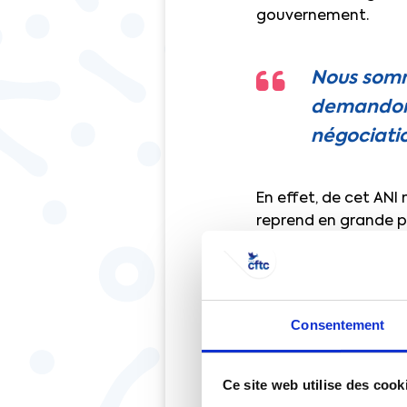
gouvernement.
Nous somme
demandons
négociatio
En effet, de cet ANI
reprend en grande pa
maintes fois défendu
« Nous avons enfin un
des consultations en
Consentement
répondre à des deman
rendre effectif et le 
justifier son choix de
Ce site web utilise des cook