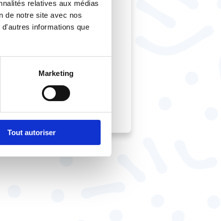
nnalités relatives aux médias
il se réunisse
on de notre site avec nos
révu dans les ANI des
 d'autres informations que
s modalités de
ocial.
Marketing
Tout autoriser