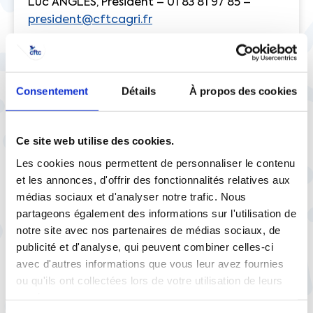
Luc ANGLES, Président – 01 83 81 97 85 –
president@cftcagri.fr
Mohand LATROUS – Délégué général adjoint
– 01 83 81 97 81 –
mlatrous@cftcagri.fr
Consentement
Détails
À propos des cookies
À
propos
de
la
CFTC-AGRI
Créée en 1ScS,
la Fédération CFTC de
Ce site web utilise des cookies.
l’Agriculture (CFTC-AGRI),
représente
Les cookies nous permettent de personnaliser le contenu
l’ensemble des
salariés
du
monde agricole
et
et les annonces, d'offrir des fonctionnalités relatives aux
de la pêche. Affiliée à la Confédération
médias sociaux et d'analyser notre trafic. Nous
française des travailleurs chrétiens, la CFTC-
partageons également des informations sur l'utilisation de
AGRI est un acteur incontournable du
notre site avec nos partenaires de médias sociaux, de
dialogue social en agriculture. Elle participe
publicité et d'analyse, qui peuvent combiner celles-ci
activement à la négociation des conventions
avec d'autres informations que vous leur avez fournies
collectives, salaires, avantages sociaux… et
ou qu'ils ont collectées lors de votre utilisation de leurs
aux organismes de retraite, prévoyance,
services.
emploi, formation professionnelle en