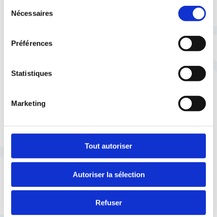
Sélection
agriculture.
Nécessaires
du
consentement
TÉLÉCHARGER CE COMMUNIQUÉ DE
Préférences
PRESSE AU FORMAT PDF
Statistiques
Marketing
À lire aussi
Tout autoriser
Autoriser la sélection
Refuser
28 juillet |
Espace presse
La CFTC dans les