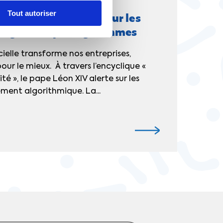
e
La CFTC dans les médias
ril Chabanier alerte sur les
Tout autoriser
nagement par algorithmes
icielle transforme nos entreprises,
our le mieux. À travers l’encyclique «
 », le pape Léon XIV alerte sur les
ent algorithmique. La...