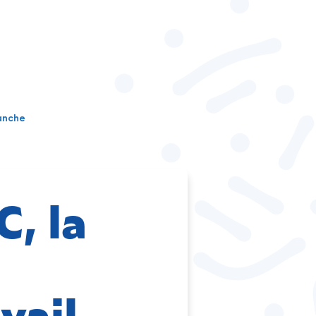
manche
C, la
vail