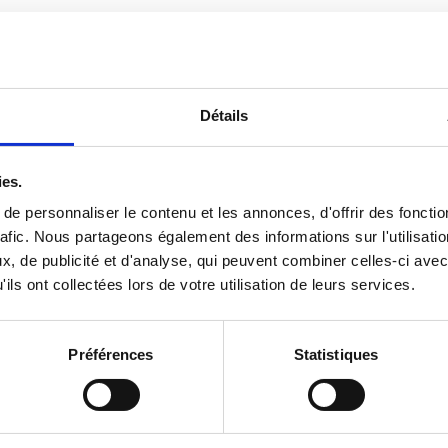
quoi le dialogue social s’est détérioré chez Lidl,
nous 
terview de Christophe Lefevre
,
délégué syndical centra
Détails
ies.
e personnaliser le contenu et les annonces, d'offrir des fonctio
rafic. Nous partageons également des informations sur l'utilisati
, de publicité et d'analyse, qui peuvent combiner celles-ci avec
ssi
ils ont collectées lors de votre utilisation de leurs services.
Préférences
Statistiques