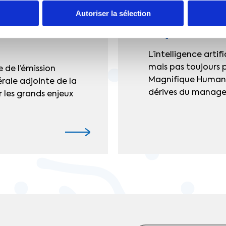
 médias
2 juillet |
Espace press
aoui fait le
Sur KTO TV, Cy
Autoriser la sélection
 l'été et de la
risques du ma
L’intelligence artif
mais pas toujours p
e de l’émission
Magnifique Humanité
érale adjointe de la
dérives du managem
 les grands enjeux