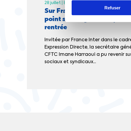
28 juillet |
Espace presse
La CFTC dans les
Sur France Inter, Imane Harr
Refuser
point sur les grands sujets de
rentrée
Invitée par France Inter dans le cadr
Expression Directe, la secrétaire gén
CFTC Imane Harraoui a pu revenir sur
sociaux et syndicaux...