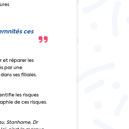
ures
demnités ces
 et réparer les
s par une
ns ses filiales,
ntifie les risques
phie de ces risques.
au, Stanhome, Dr