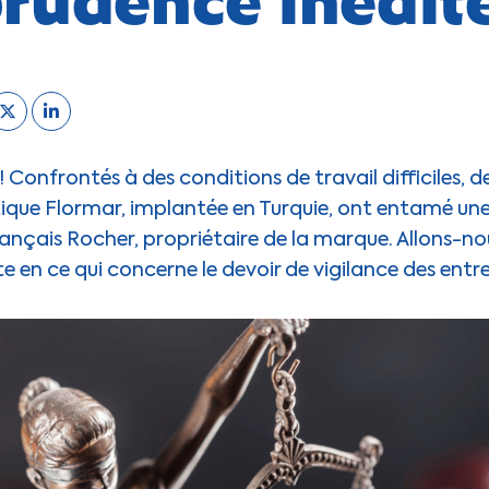
 Confrontés à des conditions de travail difficiles, de
ue Flormar, implantée en Turquie, ont entamé une 
ançais Rocher, propriétaire de la marque. Allons-no
te en ce qui concerne le devoir de vigilance des entre