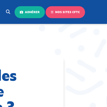
ADHÉRER
NOS SITES CFTC
des
e
e ?