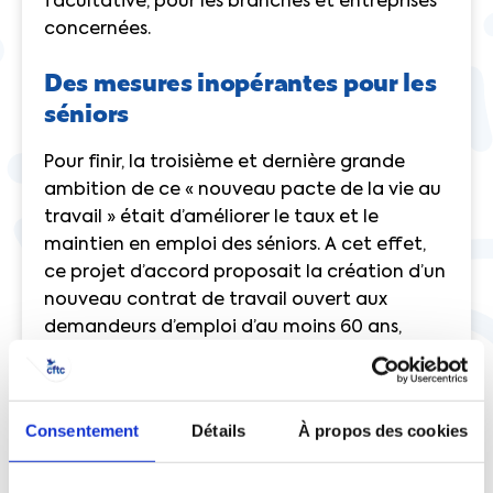
facultative, pour les branches et entreprises
concernées.
Des mesures inopérantes pour les
séniors
Pour finir, la troisième et dernière grande
ambition de ce « nouveau pacte de la vie au
travail » était d’améliorer le taux et le
maintien en emploi des séniors. A cet effet,
ce projet d’accord proposait la création d’un
nouveau contrat de travail ouvert aux
demandeurs d’emploi d’au moins 60 ans,
auquel notre organisation était fermement
opposée. Ce CDI séniors (rebaptisé « contrat
de valorisation de l’expérience ») aurait
Consentement
Détails
À propos des cookies
notamment pu exonérer de certaines
cotisations les employeurs. Outre la
stigmatisation que cette mesure pourrait