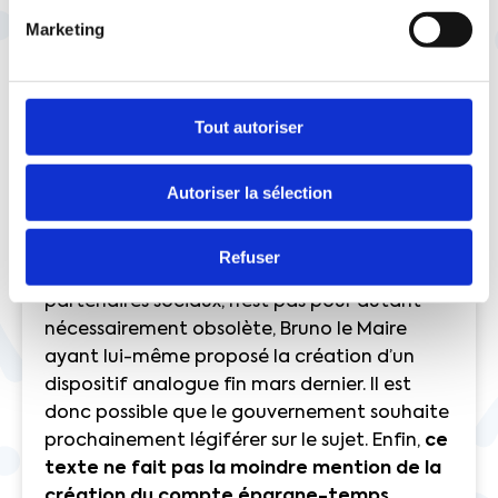
Néanmoins, le projet d’accord ne prévoit, là
Marketing
encore, aucune contribution obligatoire de
l’entreprise, afin de participer au
financement de cette mesure. A contrario, il
Tout autoriser
mentionne plutôt la possibilité de voir le
maintien total ou partiel de la rémunération
du sénior financé…par lui-même, via une
Autoriser la sélection
ponction sur sa future indemnité de départ
en retraite. Le temps partiel de fin de
Refuser
carrière, tel qu’il a été proposé par les
partenaires sociaux, n’est pas pour autant
nécessairement obsolète, Bruno le Maire
ayant lui-même proposé la création d’un
dispositif analogue fin mars dernier. Il est
donc possible que le gouvernement souhaite
prochainement légiférer sur le sujet. Enfin,
ce
texte ne fait pas la moindre mention de la
création du compte épargne-temps