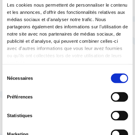
Les cookies nous permettent de personnaliser le contenu
et les annonces, d'offrir des fonctionnalités relatives aux
médias sociaux et d'analyser notre trafic. Nous
partageons également des informations sur l'utilisation de
notre site avec nos partenaires de médias sociaux, de
publicité et d'analyse, qui peuvent combiner celles-ci
À lire aussi
avec d'autres informations que vous leur avez fournies
ou qu'ils ont collectées lors de votre utilisation de leurs
services.
Sélection
Nécessaires
du
29 juillet |
Social
Vie pratique
consentement
Quand syndicalisme et service
Préférences
public font voyager le pouvoir
d'achat
Statistiques
Marketing