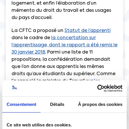
logement, et enfin l’élaboration d’un
mémento du droit du travail et des usages
du pays d’accueil.
La CFTC a proposé un
Statut de l’apprenti
dans le cadre de
la concertation sur
l’apprentissage, dont le rapport a été remis le
30 janvier 2018
. Parmi une liste de 11
propositions, la confédération demandait
que l’on donne aux apprentis les mêmes
droits qu’aux étudiants du supérieur. Comme
l’a rappelé la ministre du Travail sur
les
réseaux sociaux
, la législation française
semble suivre cette voie. En effet, le
programme Erasmus Pro devrait être adapté
Consentement
Détails
À propos des cookies
pour aider les apprentis à effectuer des
séjours d’un an en Europe.
Ce site web utilise des cookies.