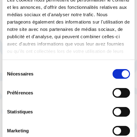
visant à encourager certains investissements
et les annonces, d'offrir des fonctionnalités relatives aux
au détriment d’autres nécessiterait de
médias sociaux et d'analyser notre trafic. Nous
cadrer et de définir plus largement
les
partageons également des informations sur l'utilisation de
typologies d’épargne et de placements
notre site avec nos partenaires de médias sociaux, de
susceptibles d’être considérés comme «
publicité et d'analyse, qui peuvent combiner celles-ci
productifs » ou « improductifs »
. A cet
avec d'autres informations que vous leur avez fournies
égard, plusieurs critères pourraient être
ou qu'ils ont collectées lors de votre utilisation de leurs
envisagés, afin de catégoriser ces
services.
investissements : la création d’emplois
Sélection
directs ou indirects qu’ils engendrent, leur
Nécessaires
du
impact environnemental, la nature publique
consentement
ou privée des biens financés, etc…D’autres
Préférences
facteurs, comme la durée pendant laquelle
un actif est détenu, pourraient aussi être pris
en compte: plusieurs études économiques
Statistiques
démontrent en effet qu’un capital détenu
durablement (et engagé dans un projet, une
Marketing
entreprise, une activité) permet une