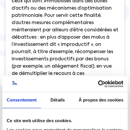
ceux qui sont immobilisés dans des bulles
d’actifs ou des mécanismes d’optimisation
patrimoniale. Pour servir cette finalité,
d’autres mesures complémentaires
mériteraient par ailleurs d’être considérées et
débattues : en plus d’apposer des malus à
l’investissement dit « improductif », on
pourrait, à titre d’exemple, récompenser les
investissements productifs par des bonus
(par exemple, un allègement fiscal), en vue
de démultiplier le recours à ces
investissements.
Distinguer les investissements
Consentement
Détails
À propos des cookies
productifs de ceux qui ne le sont
pas
Ce site web utilise des cookies.
A plus grande échelle, une politique fiscale
Les cookies nous permettent de personnaliser le contenu