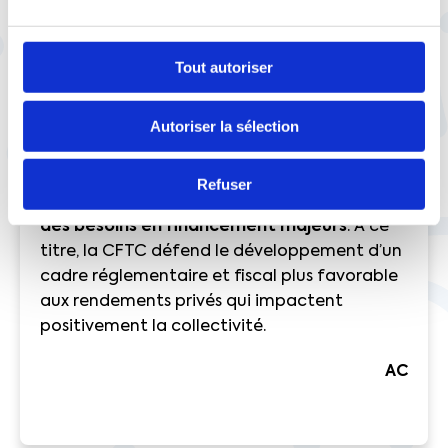
stabilisation des anticipations, une prise en
compte de l’incertitude et une meilleure
projection stratégique.
Tout autoriser
La transition écologique, la
Autoriser la sélection
réindustrialisation de la France comme les
transformations technologiques, induites
notamment par l’intelligence artificielle
Refuser
générative, vont quoi qu’il en soit nécessiter
des besoins en financement majeurs
. A ce
titre, la CFTC défend le développement d’un
cadre réglementaire et fiscal plus favorable
aux rendements privés qui impactent
positivement la collectivité.
AC