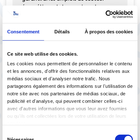
énergétique. Je lancerai un plan
d’efficacité et de sobriété
énergétique (isolation, transports en
commun, véhicules propres).
Consentement
Détails
À propos des cookies
J’inciterai à la réutilisation des
matériaux, à l’éco-conception, à des
Ce site web utilise des cookies.
plans zéro déchet et à la sortie
programmée de l’incinération.
Les cookies nous permettent de personnaliser le contenu
J’interdirai les perturbateurs
et les annonces, d'offrir des fonctionnalités relatives aux
endocriniens et proposerai des
médias sociaux et d'analyser notre trafic. Nous
alternatives aux pesticides, en
partageons également des informations sur l'utilisation de
commençant par les plus dangereux.
notre site avec nos partenaires de médias sociaux, de
Dans la lutte contre les particules
publicité et d'analyse, qui peuvent combiner celles-ci
avec d'autres informations que vous leur avez fournies
fines dans l’air, responsables de plus
ou qu'ils ont collectées lors de votre utilisation de leurs
40 000 décès par an, je
services.
programmerai la sortie maîtrisée du
diesel à horizon 2025 pour les voitures
Sélection
Nécessaires
neuves.